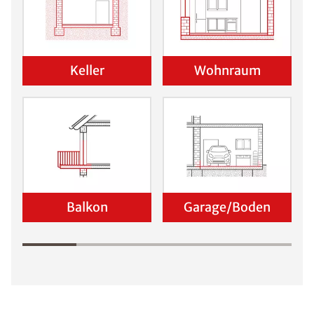
Keller
Wohnraum
Balkon
Garage/Boden