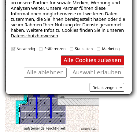
Salpeter“
an unsere Partner für soziale Medien, Werbung und
Schimmelpilzen verwechselt.
Analysen weiter. Unsere Partner führen diese
– jetzt kostenlos
Informationen möglicherweise mit weiteren Daten
Mögliche Ursache: Kapillar
zusammen, die Sie ihnen bereitgestellt haben oder die
herunterladen!
sie im Rahmen Ihrer Nutzung der Dienste gesammelt
aufsteigende Feuchtigkeit
haben. Weitere Infos zu Cookies finden Sie in unseren
Datenschutzhinweisen
.
E-Mail eingeben
Notwendig
Präferenzen
Statistiken
Marketing
Alle Cookies zulassen
Alle ablehnen
Auswahl erlauben
Kostenlosen Ratgeber anfordern
Details zeigen
Voraussetzung für den Erhalt des kostenfreien
Ratgebers ist die Anmeldung zu unserem Newsletter.