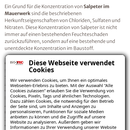
Ein Grund für die Konzentration von
Salpeter im
Mauerwerk
sind die beschriebenen
Herkunftseigenschaften von Chloriden, Sulfaten und
Nitraten. Diese Konzentration von Salpeter ist nicht
immer auf einen bestehenden Feuchteschaden
zurückzuführen, sondern auf eine bestehende und
unentdeckte Konzentration im Baustoff.
Diese Webseite verwendet
Grundsätzlich ist Salpeter im Mauerwerk auch nicht
Cookies
schädlich, denn zu Schäden kommt es erst, wenn der
Salpeter Feuchtigkeit aufnimmt, daraufhin
Wir verwenden Cookies, um Ihnen ein optimales
auskristallisiert und sich somit ausdehnt. Die Fähigkeit
Webseiten-Erlebnis zu bieten. Mit der Auswahl “Alle
Cookies zulassen” erlauben Sie die Verwendung von
von Salpeter Luftfeuchtigkeit aufzunehmen,
Cookies, Pixeln, Tags und ähnlichen Technologien.
bezeichnet man hygroskopische Feuchte. Bei der
Dazu zählen Cookies, die notwendig für den Betrieb
Auskristallisation vergrößert Salpeter sein Volumen
der Seite sind, um Inhalte und Anzeigen zu
personalisieren, Funktionen für soziale Medien
und lässt somit den
Putz abplatzen
. Der kristalline
anbieten zu können und die Zugriffe auf unsere
Zustand des Salpeters schlägt sich optisch wie ein
Website zu analysieren. Außerdem geben wir
Ratgeber „Sofort-Tipps bei
weißer Flaum dar und wird deshalb oft mit
Informationen zu Ihrer Verwendung unserer Website