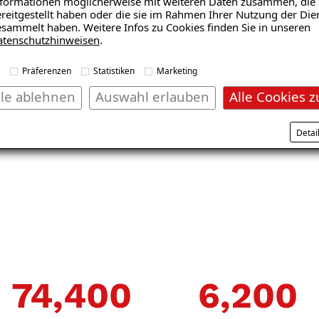
formationen möglicherweise mit weiteren Daten zusammen, die 
reitgestellt haben oder die sie im Rahmen Ihrer Nutzung der Die
sammelt haben. Weitere Infos zu Cookies finden Sie in unseren
atenschutzhinweisen
.
Präferenzen
Statistiken
Marketing
ämmung
lle ablehnen
Auswahl erlauben
Alle Cookies z
Trocknungssystem
Detai
117,600
9,800