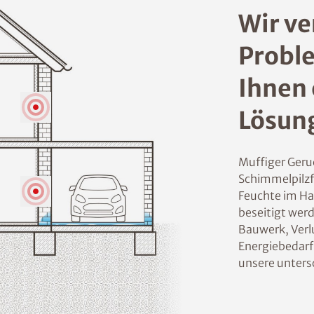
Wir ve
Proble
Ihnen 
Lösun
Muffiger Geru
Schimmelpilzf
Feuchte im Ha
beseitigt wer
Bauwerk, Verl
Energiebedarf
unsere unters