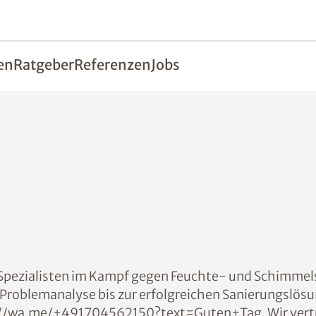
en
Ratgeber
Referenzen
Jobs
Spezialisten im Kampf gegen Feuchte- und Schimme
r Problemanalyse bis zur erfolgreichen Sanierungslö
ttp://wa.me/+491704562150?text=Guten+Tag. Wir vert