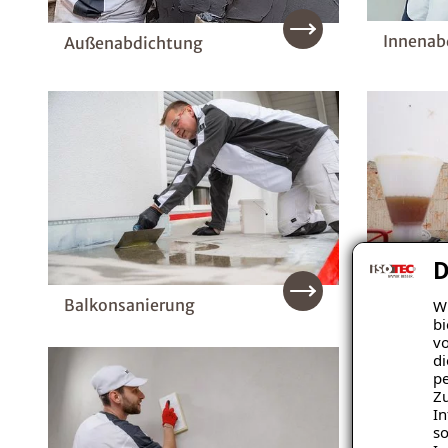
Innenab
Außenabdichtung
D
Balkonsanierung
Wi
Rissinj
bi
vo
di
pe
Zu
In
so