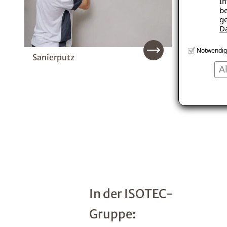
In
be
ge
D
Notwendig
Sanierputz
Innend
A
In der ISOTEC-
Gruppe: