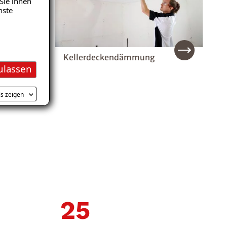
Sie ihnen
nste
Kellerdeckendämmung
ulassen
ls zeigen
30