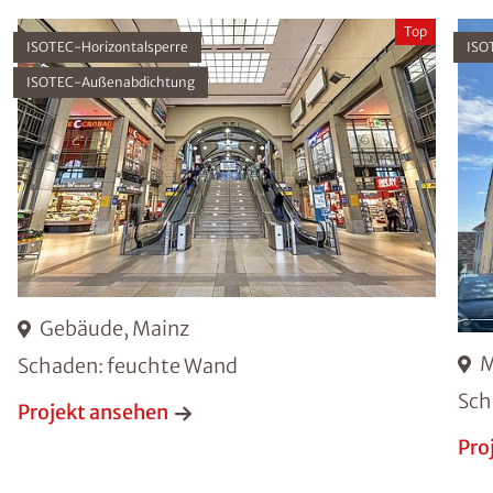
Top
ISOTEC-Horizontalsperre
ISO
ISOTEC-Außenabdichtung
Gebäude, Mainz
M
Schaden: feuchte Wand
Sch
Projekt ansehen
Pro