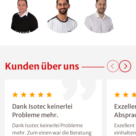
Wir suchen
Dich!
Kunden über uns
Dank Isotec keinerlei
Exzell
Probleme mehr.
Absprac
Dank Isotec keinerlei Probleme
Exzellen
mehr. Zum einen war die Beratung
einhalten