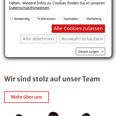
haben. Weitere Infos zu Cookies finden Sie in unseren
Datenschutzhinweisen
.
E-Mail eingeben
Notwendig
Präferenzen
Statistiken
Marketing
Alle Cookies zulassen
Balkon
Garage/Boden
Alle ablehnen
Auswahl erlauben
Kostenlosen Ratgeber anfordern
Details zeigen
Voraussetzung für den Erhalt des kostenfreien
Ratgebers ist die Anmeldung zu unserem Newsletter.
Wir sind stolz auf unser Team
Mehr über uns