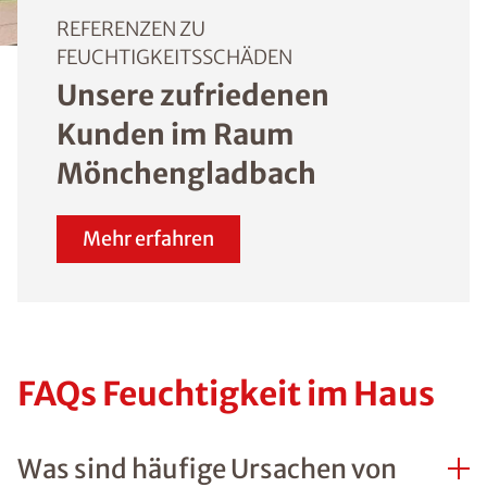
angrenzenden Garag
der Fall ist, kann eine
horizontale oder
vertikale Abdichtung
auch von innen
vorgenommen werde
Mehr Informationen 
ISOTEC-
Innenabdichtung