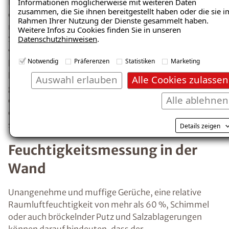
Informationen möglicherweise mit weiteren Daten
Wänden oder der Decke kondensiert. Ein erstes
zusammen, die Sie ihnen bereitgestellt haben oder die sie i
Anzeichen für übermäßige Feuchtigkeit ist
Rahmen Ihrer Nutzung der Dienste gesammelt haben.
Kondensat, z.B. beschlagene Fenster.
Weitere Infos zu Cookies finden Sie in unseren
Datenschutzhinweisen
.
Richtiges Heizen und Lüften minimiert das
Risiko der
Entstehung von Kondenswasser
Notwendig
Präferenzen
Statistiken
Marketing
und feuchten Wänden.
Auswahl erlauben
Alle Cookies zulassen
Wie kann man
Alle ablehnen
Feuchtigkeitsprobleme
Details zeigen
ausfindig machen und
effektiv beheben?
Insbesondere nach einem größeren
Wasserschaden ist es erforderlich, die
betroffenen Räume so schnell wie möglich
trockenzulegen, um der Entstehung von
Schimmel und weiteren Feuchtigkeitsschäden