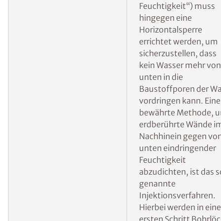
Wohnraum nachträglich abzudichten und ein
weiteres Eindringen von Feuchtigkeit zu
verhindern:
Errichten einer
Bei von der Seite
Vertikalsperre
eindringender
Feuchtigkeit verhinde
eine nachträglich
errichtete Vertikalspe
dass das Wasser
weiterhin von außen i
die Wand gelangt.
Mehr Informationen 
ISOTEC-
Außenabdichtung
Errichten einer
Bei aufsteigender