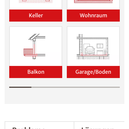
Schadensanalyse erhalten
Wo befindet sich der Schaden?
Keller
Wohnraum
Balkon
Garage/Boden