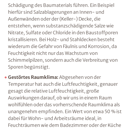
vorhandene Feuchtigkeit verändert. Möglich
ist dies beispielsweise infolge so genannter
Schwindprozesse, bei denen das Wassers
verdunstet, oder aufgrund von thermischen
Veränderungen, wie sie z.B. in Frostperioden
stattfinden.
Aber auch chemische Reaktionen
können zu einer massiven Schädigung des
Baumaterials führen. Ein Beispiel hierfür sind
Salzablagerungen an Innen- und
Außenwänden oder der (Keller-) Decke, die
entstehen, wenn substanzschädigende Salze
wie Nitrate, Sulfate oder Chloride in den
Baustoffporen kristallisieren. Bei Holz- und
Stahldecken besteht wiederum die Gefahr von
Fäulnis und Korrosion, da Feuchtigkeit nicht
nur das Wachstum von Schimmelpilzen,
sondern auch die Verbreitung von Sporen
begünstigt.