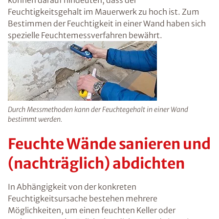
vorzubeugen. In jedem Fall sollte jedoch
zunächst die konkrete Schadensursache
festgestellt und zeitnahe behoben werden.
Sobald die Feuchtigkeitsquelle gefunden ist,
können entsprechende Maßnahmen ergriffen
werden, um das Gebäude auf lange Sicht
effektiv vor weiteren Feuchtigkeitsschäden zu
schützen.
Feuchtigkeitsmessung in
der Wand
Unangenehme und muffige Gerüche, eine
relative Raumluftfeuchtigkeit von mehr als 60
%, Schimmel oder auch bröckelnder Putz und
Salzablagerungen können darauf hindeuten,
dass der Feuchtigkeitsgehalt im Mauerwerk zu
hoch ist. Zum Bestimmen der Feuchtigkeit in