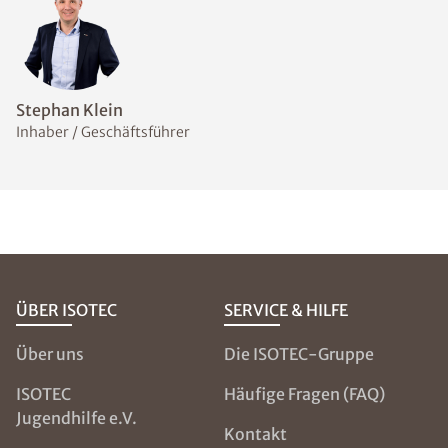
Welche Messmethoden
eignen sich zur Bestimmung
des Feuchtegehalts im
Mauerwerk?
Welche
Abdichtungsmaßnahmen
sind bei feuchten Wänden
sinnvoll?
NOCH FRAGEN?