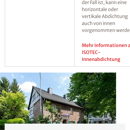
Hierbei werden in ei
ersten Schritt Bohrlö
erstellt, der
Injektionsbereich mit
Heizstäben getrockne
und anschließend mit
ISOTEC-Spezialparaff
injiziert.
Mehr Informationen 
ISOTEC-
Horizontalsperre
Abdichtung von innen
Sind die betroffenen
Wände nicht von auß
zugänglich, wie es
beispielsweise bei
unmittelbar an das
Wohnhaus