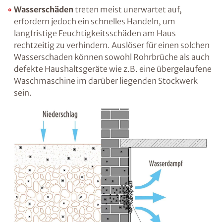
die Wand ein, ist dies meist ein Indiz für eine
fehlende oder unzureichende vertikale
Abdichtung. Feuchtigkeit kann jedoch auch
von unten, d.h. über die miteinander
verbundenen Baustoffporen aufsteigen. Diese
„kapillar aufsteigende“ Feuchtigkeit ist in
vielen Fällen der Grund für
Feuchtigkeitsprobleme in erdberührten
Räumen wie dem Keller. Es kann auch
kondensationsbedingte Feuchtigkeit an
Wärmebrücken entstehen.
Wasserschäden
treten meist unerwartet auf,
erfordern jedoch ein schnelles Handeln, um
langfristige Feuchtigkeitsschäden am Haus
rechtzeitig zu verhindern. Auslöser für einen
solchen Wasserschaden können sowohl
Rohrbrüche als auch defekte Haushaltsgeräte
wie z.B. eine übergelaufene Waschmaschine