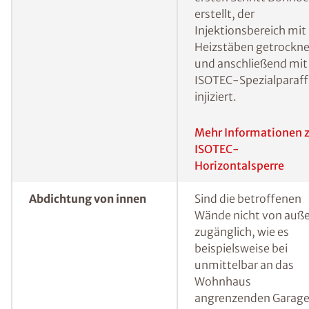
Horizontalsperre
Feuchtigkeit („kapilla
Feuchtigkeit“) muss
hingegen eine
Horizontalsperre
errichtet werden, um
sicherzustellen, dass
kein Wasser mehr von
unten in die
Baustoffporen der W
vordringen kann. Eine
bewährte Methode, 
erdberührte Wände i
Nachhinein gegen vo
unten eindringender
Feuchtigkeit
abzudichten, ist das s
genannte
Injektionsverfahren.