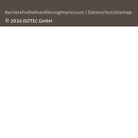
ÜBER ISOTEC
SERVICE & HILFE
Über uns
Die ISOTEC-Gruppe
ISOTEC
Häufige Fragen
Jugendhilfe
(FAQ)
e.V.
Kontakt
Jobs
Grounding
Page
NEWSLETTER
Erhalten Sie mit unserem Newsletter neuste
Informationen Rund um Abdichtungstechnik
Klein GmbH.
E-Mail eingeben