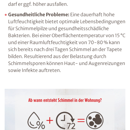
Gestörtes Raumklima:
Abgesehen von der
Temperatur hat auch die Luftfeuchtigkeit,
genauer gesagt die relative Luftfeuchtigkeit,
große Auswirkungen darauf, ob wir uns in
einem Raum wohlfühlen oder das
vorherrschende Raumklima als unangenehm
empfinden. Ein Wert von etwa 50 % ist dabei
für Wohn- und Arbeitsräume ideal, in
Feuchträumen wie dem Badezimmer oder der
Küche darf er ggf. höher ausfallen.
Gesundheitliche Probleme:
Eine dauerhaft
hohe Luftfeuchtigkeit bietet optimale
Lebensbedingungen für Schimmelpilze und
gesundheitsschädliche Bakterien. Bei einer
Oberflächentemperatur von 15 °C und einer
Raumluftfeuchtigkeit von 70-80 % kann sich
bereits nach drei Tagen Schimmel an der
Tapete bilden. Resultierend aus der Belastung