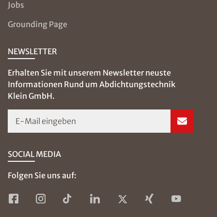
Klosterhofweg 56
41199 Mönchengladbach
02166 - 62 19 18 0
kontakt@isotec-klein.de
Stephan Klein
Inhaber / Geschäftsführer