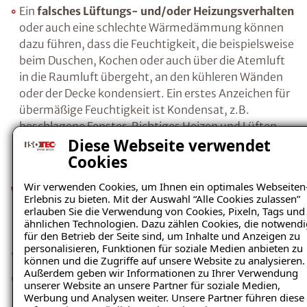
Salzen, in die Wand eindringen. Wenn die
Feuchtigkeit schließlich verdunstet ist, bilden
die verbleibenden Salze Kristalle.
Durch die
Kostenlosen Ratgeber anfordern
Kristallisation beim Übergang gelöster in
kristalline Salze, entsteht ein regelrechter
Voraussetzung für den Erhalt des kostenfreien
Sprengdruck, da sich das Volumen der Salze
Ratgebers ist die Anmeldung zu unserem Newsletter.
bei diesem Vorgang vergrößert. Als Folge
brechen die Baustoffporen auf, Putz- und
Diese Webseite verwendet
Farbanstriche platzen ab.
Cookies
Wir verwenden Cookies, um Ihnen ein optimales Webseiten
Erlebnis zu bieten. Mit der Auswahl “Alle Cookies zulassen”
erlauben Sie die Verwendung von Cookies, Pixeln, Tags und
Ein
falsches Lüftungs- und/oder
ähnlichen Technologien. Dazu zählen Cookies, die notwendi
Heizungsverhalten
oder auch eine schlechte
für den Betrieb der Seite sind, um Inhalte und Anzeigen zu
Wärmedämmung können dazu führen, dass
personalisieren, Funktionen für soziale Medien anbieten zu
können und die Zugriffe auf unsere Website zu analysieren.
die Feuchtigkeit, die beispielsweise beim
Außerdem geben wir Informationen zu Ihrer Verwendung
Duschen, Kochen oder auch über die Atemluft
unserer Website an unsere Partner für soziale Medien,
in die Raumluft übergeht, an den kühleren
Werbung und Analysen weiter. Unsere Partner führen diese