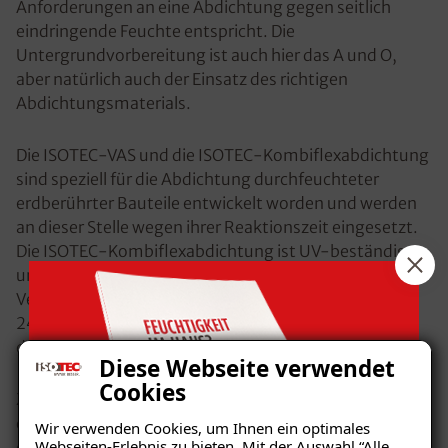
Anforderungen an eine Abdichtung gegen seitlich
eindringende Feuchte entspricht. Die
Untergrundvorbereitung ist auch hier das A und O,
aber natürlich auch der Einsatz des richtigen
Abdichtungsmaterials.
Die ISOTEC-VAS und die ISOTEC-Kombiflexabdichtung
sind speziell für die Abdichtung durchfeuchteter
erdberührter Bauteile entwickelt worden und werden
an dieser Stelle wegen ihrer Reaktionszeit eingesetzt.
Die ISOTEC-Kombiflexabdichtung ist UV-beständig
und die schnelle Trocknungszeit ermöglicht ein
Verfüllen der Baugrube, objektspezifisch bereits nach
24 Stunden. Somit können Sie schon nach kurzer Zeit
die Außenfläche wieder gestalten und nutzen.
Diese Webseite verwendet
Cookies
Zielsetzung einer nachträglichen Außenabdichtung ist
das Erreichen der so genannten Ausgleichsfeuchte in
Wir verwenden Cookies, um Ihnen ein optimales
Webseiten-Erlebnis zu bieten. Mit der Auswahl “Alle
den abgedichteten Kellerwänden. Es handelt sich