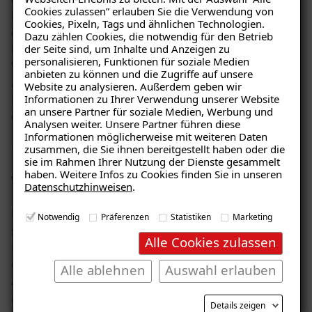
Cookies zulassen” erlauben Sie die Verwendung von
hierbei um einen Prozess, der – je nach Beschaffenheit
Cookies, Pixeln, Tags und ähnlichen Technologien.
der Kellerwand und ursprünglichem
Dazu zählen Cookies, die notwendig für den Betrieb
der Seite sind, um Inhalte und Anzeigen zu
Durchfeuchtungsgrad – bis zu zwei Jahre dauern kann.
personalisieren, Funktionen für soziale Medien
Wenn nach der Außenabdichtung als ergänzende
anbieten zu können und die Zugriffe auf unsere
Maßnahme der Sanierputz von ISOTEC an die
Website zu analysieren. Außerdem geben wir
Informationen zu Ihrer Verwendung unserer Website
Innenseiten der Kellerwände aufgebracht wird, können
Ratgeber „Sofort-Tipps gegen
an unsere Partner für soziale Medien, Werbung und
die Kellerräume schneller hochwertig genutzt werden.
Feuchtigkeit“
Analysen weiter. Unsere Partner führen diese
Informationen möglicherweise mit weiteren Daten
– jetzt kostenlos erhalten!
Staatlich geprüft -
zusammen, die Sie ihnen bereitgestellt haben oder die
sie im Rahmen Ihrer Nutzung der Dienste gesammelt
haben. Weitere Infos zu Cookies finden Sie in unseren
wissenschaftlich bestätigt
Datenschutzhinweisen
.
E-Mail eingeben
Bei ISOTEC kommen nur Systeme zum Einsatz, die den
Notwendig
Präferenzen
Statistiken
Marketing
strengsten Vorgaben entsprechen. Die Ausführung der
Alle Cookies zulassen
ISOTEC-Außenabdichtung erfolgt nach den Vorgaben
der WTA. Außerdem entspricht die ISOTEC-
Alle ablehnen
Auswahl erlauben
Außenabdichtung allen Anforderungen des
Kostenlosen Ratgeber anfordern
Materialprüfungsamtes NRW.
Details zeigen