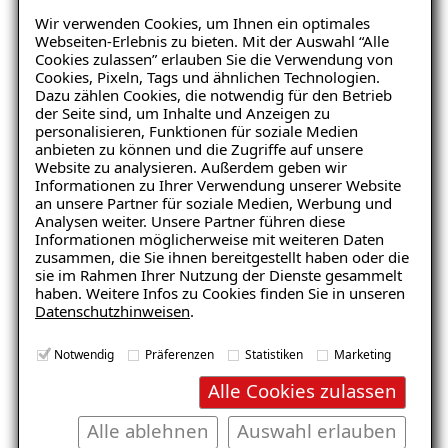
Wir verwenden Cookies, um Ihnen ein optimales
Balkonabdichtung nach der DIN-Norm 18531
Webseiten-Erlebnis zu bieten. Mit der Auswahl “Alle
Cookies zulassen” erlauben Sie die Verwendung von
Kosten für Balkonsanierung
Cookies, Pixeln, Tags und ähnlichen Technologien.
Dazu zählen Cookies, die notwendig für den Betrieb
Den Balkon richtig reinigen: 5 wichtige Tipps
der Seite sind, um Inhalte und Anzeigen zu
personalisieren, Funktionen für soziale Medien
Drainage
anbieten zu können und die Zugriffe auf unsere
Website zu analysieren. Außerdem geben wir
Drainage Haus
Informationen zu Ihrer Verwendung unserer Website
an unsere Partner für soziale Medien, Werbung und
Drainage Garten
Analysen weiter. Unsere Partner führen diese
Informationen möglicherweise mit weiteren Daten
Drainage im Keller
zusammen, die Sie ihnen bereitgestellt haben oder die
sie im Rahmen Ihrer Nutzung der Dienste gesammelt
Drainage für den Balkon
haben. Weitere Infos zu Cookies finden Sie in unseren
Datenschutzhinweisen
.
Drainage Kosten
Spülschacht
Notwendig
Präferenzen
Statistiken
Marketing
Alle Cookies zulassen
Ringdrainage
Revisionsschacht
Alle ablehnen
Auswahl erlauben