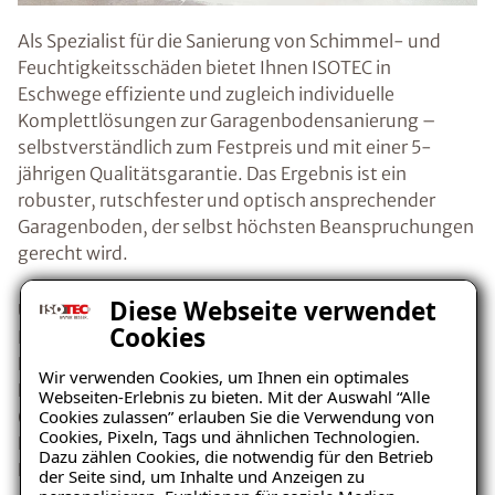
Als Spezialist für die Sanierung von Schimmel- und
Feuchtigkeitsschäden bietet Ihnen ISOTEC in
Eschwege effiziente und zugleich individuelle
Komplettlösungen zur Garagenbodensanierung –
selbstverständlich zum Festpreis und mit einer 5-
jährigen Qualitätsgarantie. Das Ergebnis ist ein
robuster, rutschfester und optisch ansprechender
Garagenboden, der selbst höchsten Beanspruchungen
gerecht wird.
Diese Webseite verwendet
Unser speziell konzipiertes dünnschichtiges
Cookies
Beschichtungssystem sorgt dabei für eine optimale
Haftung zwischen Belag und Untergrund. Neben der
Wir verwenden Cookies, um Ihnen ein optimales
Erneuerung des Garagenbodens umfasst die Sanierung
Webseiten-Erlebnis zu bieten. Mit der Auswahl “Alle
Cookies zulassen” erlauben Sie die Verwendung von
(bei Bedarf) auch die Beseitigung übriger
Cookies, Pixeln, Tags und ähnlichen Technologien.
Feuchtigkeitsquellen. Auch bereits bestehende
Dazu zählen Cookies, die notwendig für den Betrieb
Feuchtigkeitsschäden werden dabei von uns behoben.
der Seite sind, um Inhalte und Anzeigen zu