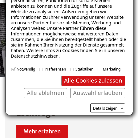
personalisieren, Funktionen für soziale Medien
anbieten zu können und die Zugriffe auf unsere
Website zu analysieren. Außerdem geben wir
Ratgeber „Sofort-Tipps gegen
Informationen zu Ihrer Verwendung unserer Website
Feuchtigkeit“
an unsere Partner für soziale Medien, Werbung und
Analysen weiter. Unsere Partner führen diese
– jetzt kostenlos
Informationen möglicherweise mit weiteren Daten
zusammen, die Sie ihnen bereitgestellt haben oder die
herunterladen!
sie im Rahmen Ihrer Nutzung der Dienste gesammelt
haben. Weitere Infos zu Cookies finden Sie in unseren
Datenschutzhinweisen
.
E-Mail eingeben
Notwendig
Präferenzen
Statistiken
Marketing
GARAGENSANIERUNG REFERENZEN
Alle Cookies zulassen
ANSEHEN
Unsere zufriedenen
Alle ablehnen
Auswahl erlauben
Kunden im Raum
Kostenlosen Ratgeber anfordern
Details zeigen
Eschwege
Voraussetzung für den Erhalt des kostenfreien
Mehr erfahren
Ratgebers ist die Anmeldung zu unserem Newsletter.