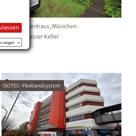
Einfamilienhaus, München
ulassen
Schaden: nasser Keller
ls zeigen
ISOTEC-Flexbandsystem