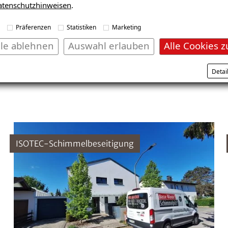
atenschutzhinweisen
.
Präferenzen
Statistiken
Marketing
Mehrfamilienhaus, München
lle ablehnen
Auswahl erlauben
Alle Cookies z
Schaden: Schimmel, muffiger Geruch, feuchte
Detai
Wand
ISOTEC-Schimmelbeseitigung