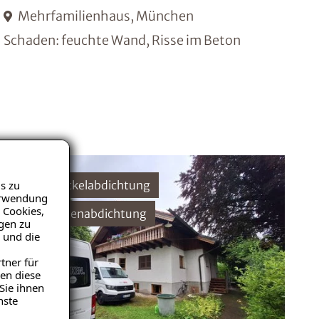
Mehrfamilienhaus, München
Schaden: feuchte Wand, Risse im Beton
s zu
ISOTEC-Sockelabdichtung
Verwendung
 Cookies,
ISOTEC-Innenabdichtung
igen zu
 und die
tner für
en diese
Sie ihnen
nste