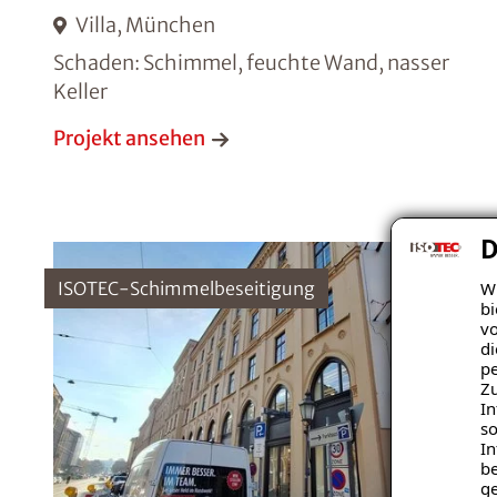
Villa, München
Schaden: Schimmel, feuchte Wand, nasser
Keller
Projekt ansehen
D
Wi
ISOTEC-Schimmelbeseitigung
bi
vo
di
pe
Zu
In
so
In
be
ge