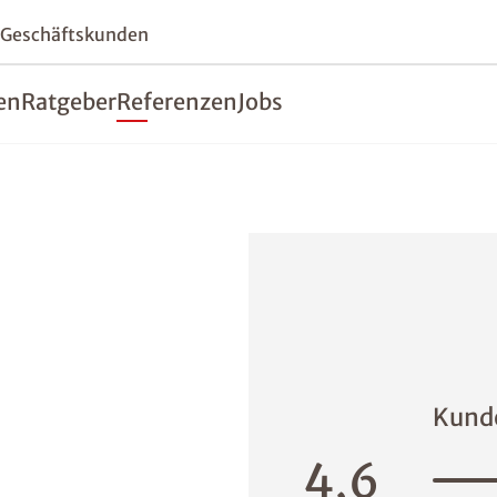
 Geschäftskunden
en
Ratgeber
Referenzen
Jobs
Kund
4,6