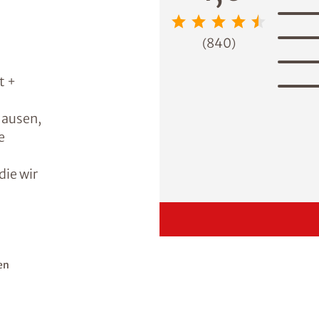
840
(
)
t +
hausen,
e
die wir
en