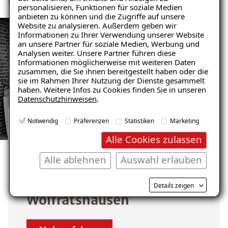
Feuchtigkeitsschäden werden dabei von uns behoben.
personalisieren, Funktionen für soziale Medien
anbieten zu können und die Zugriffe auf unsere
Website zu analysieren. Außerdem geben wir
Ratgeber „Sofort-Tipps gegen
Informationen zu Ihrer Verwendung unserer Website
Feuchtigkeit“
an unsere Partner für soziale Medien, Werbung und
Analysen weiter. Unsere Partner führen diese
– jetzt kostenlos
Informationen möglicherweise mit weiteren Daten
zusammen, die Sie ihnen bereitgestellt haben oder die
herunterladen!
sie im Rahmen Ihrer Nutzung der Dienste gesammelt
haben. Weitere Infos zu Cookies finden Sie in unseren
Datenschutzhinweisen
.
E-Mail eingeben
Notwendig
Präferenzen
Statistiken
Marketing
GARAGENSANIERUNG REFERENZEN
Alle Cookies zulassen
ANSEHEN
Alle ablehnen
Auswahl erlauben
Unsere zufriedenen
Kunden im Raum
Kostenlosen Ratgeber anfordern
Details zeigen
Wolfratshausen
Voraussetzung für den Erhalt des kostenfreien
Ratgebers ist die Anmeldung zu unserem Newsletter.