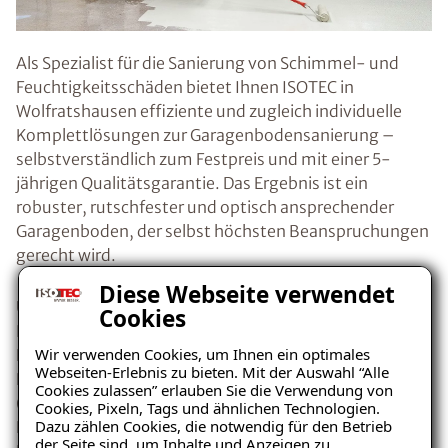
Als Spezialist für die Sanierung von Schimmel- und
Feuchtigkeitsschäden bietet Ihnen ISOTEC in
Wolfratshausen effiziente und zugleich individuelle
Komplettlösungen zur Garagenbodensanierung –
selbstverständlich zum Festpreis und mit einer 5-
jährigen Qualitätsgarantie. Das Ergebnis ist ein
robuster, rutschfester und optisch ansprechender
Garagenboden, der selbst höchsten Beanspruchungen
gerecht wird.
Diese Webseite verwendet
Unser speziell konzipiertes dünnschichtiges
Cookies
Beschichtungssystem sorgt dabei für eine optimale
Wir verwenden Cookies, um Ihnen ein optimales
Haftung zwischen Belag und Untergrund. Neben der
Webseiten-Erlebnis zu bieten. Mit der Auswahl “Alle
Erneuerung des Garagenbodens umfasst die Sanierung
Cookies zulassen” erlauben Sie die Verwendung von
(bei Bedarf) auch die Beseitigung übriger
Cookies, Pixeln, Tags und ähnlichen Technologien.
Dazu zählen Cookies, die notwendig für den Betrieb
Feuchtigkeitsquellen. Auch bereits bestehende
der Seite sind, um Inhalte und Anzeigen zu