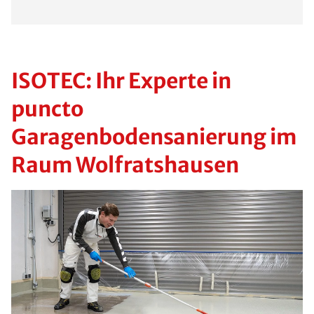
ISOTEC: Ihr Experte in
puncto
Garagenbodensanierung im
Raum Wolfratshausen