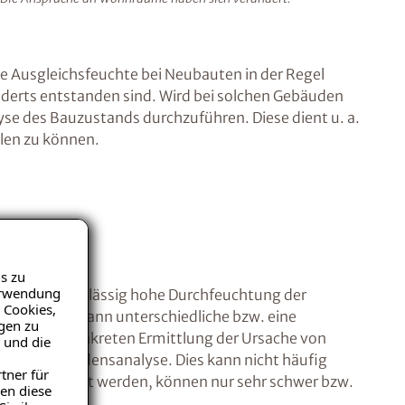
e Ausgleichsfeuchte bei Neubauten in der Regel
hunderts entstanden sind. Wird bei solchen Gebäuden
se des Bauzustands durchzuführen. Diese dient u. a.
llen zu können.
s zu
Verwendung
 für eine unzulässig hohe Durchfeuchtung der
 Cookies,
Baustoffes kann unterschiedliche bzw. eine
igen zu
nd O zur konkreten Ermittlung der Ursache von
 und die
- bzw. Schadensanalyse. Dies kann nicht häufig
tner für
adium gemacht werden, können nur sehr schwer bzw.
en diese