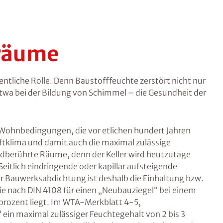
räume
ntliche Rolle. Denn Baustofffeuchte zerstört nicht nur
twa bei der Bildung von Schimmel – die Gesundheit der
ohnbedingungen, die vor etlichen hundert Jahren
ftklima und damit auch die maximal zulässige
 erdberührte Räume, denn der Keller wird heutzutage
itlich eindringende oder kapillar aufsteigende
ner Bauwerksabdichtung ist deshalb die Einhaltung bzw.
ie nach DIN 4108 für einen „Neubauziegel“ bei einem
prozent liegt. Im WTA-Merkblatt 4-5,
ein maximal zulässiger Feuchtegehalt von 2 bis 3