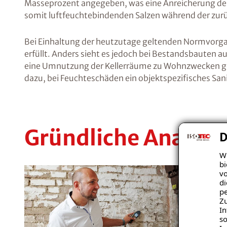
Masseprozent angegeben, was eine Anreicherung des
somit luftfeuchtebindenden Salzen während der zurü
Bei Einhaltung der heutzutage geltenden Normvorgab
erfüllt. Anders sieht es jedoch bei Bestandsbauten au
eine Umnutzung der Kellerräume zu Wohnzwecken gepl
dazu, bei Feuchteschäden ein objektspezifisches Sa
Gründliche Analyse
D
Wi
bi
vo
di
pe
Zu
In
so