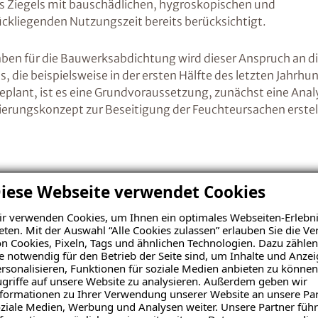
 Ziegels mit bauschädlichen, hygroskopischen und
ckliegenden Nutzungszeit bereits berücksichtigt.
en für die Bauwerksabdichtung wird dieser Anspruch an di
s, die beispielsweise in der ersten Hälfte des letzten Jahr
ant, ist es eine Grundvoraussetzung, zunächst eine Analy
nierungskonzept zur Beseitigung der Feuchteursachen erste
 der Ursache
iese Webseite verwendet Cookies
r verwenden Cookies, um Ihnen ein optimales Webseiten-Erlebni
eten. Mit der Auswahl “Alle Cookies zulassen” erlauben Sie die 
Die Bauzustandsanalyse ermöglicht es uns, die Gründe
n Cookies, Pixeln, Tags und ähnlichen Technologien. Dazu zählen
Bausubstanz zu klären. Denn eine Durchfeuchtung des 
e notwendig für den Betrieb der Seite sind, um Inhalte und Anze
Kombination mehrerer Feuchteursachen haben. Das A u
rsonalisieren, Funktionen für soziale Medien anbieten zu können
griffe auf unsere Website zu analysieren. Außerdem geben wir
Feuchteschäden ist eine möglichst exakte Bauzustands
formationen zu Ihrer Verwendung unserer Website an unsere Par
genug betont werden. Fehler, die in diesem frühen St
ziale Medien, Werbung und Analysen weiter. Unsere Partner führ
kostenintensiv aufgeholt werden.