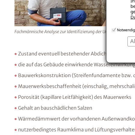
In
be
ge
D
Notwendig
Fachmännische Analyse zur Identifizierung der Ursache.
A
Zustand eventuell bestehender Abdichtungen
die auf das Gebäude einwirkende Wassereinwirkun
Bauwerkskonstruktion (Streifenfundamente bzw. 
Mauerwerksbeschaffenheit (einschalig, mehrschalig,
Porosität (kapillare Leitfähigkeit) des Mauerwerks
Gehalt an bauschädlichen Salzen
Wärmedämmwert der vorhandenen Außenwandkon
nutzerbedingtes Raumklima und Lüftungsverhalte