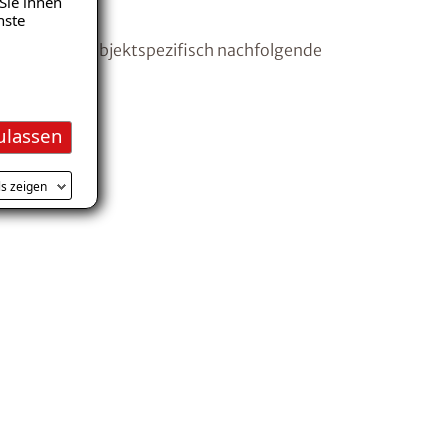
Sie ihnen
nste
en wir dabei objektspezifisch nachfolgende
ulassen
ls zeigen