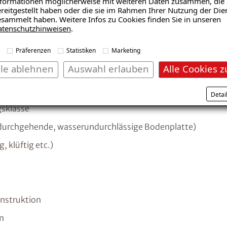
formationen möglicherweise mit weiteren Daten zusammen, die 
reitgestellt haben oder die sie im Rahmen Ihrer Nutzung der Die
sammelt haben. Weitere Infos zu Cookies finden Sie in unseren
Mit Analysetechnik und strukturierten Checklisten klär
atenschutzhinweisen
.
Sachverhalte und identifizieren die Feuchteursachen:
Präferenzen
Statistiken
Marketing
lle ablehnen
Auswahl erlauben
Alle Cookies z
Detai
gsklasse
durchgehende, wasserundurchlässige Bodenplatte)
 klüftig etc.)
struktion
n