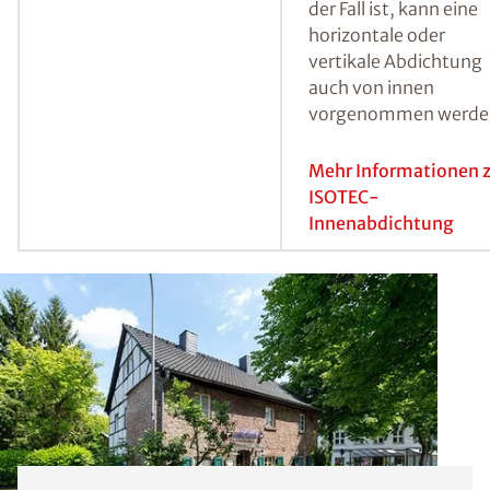
Hierbei werden in ei
ersten Schritt Bohrlö
erstellt, der
Injektionsbereich mit
Heizstäben getrockne
und anschließend mit
ISOTEC-Spezialparaff
injiziert.
Mehr Informationen 
ISOTEC-
Horizontalsperre
Abdichtung von innen
Sind die betroffenen
Wände nicht von auß
zugänglich, wie es
beispielsweise bei
unmittelbar an das
Wohnhaus