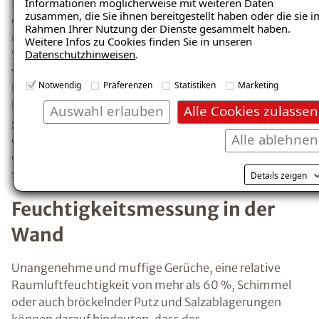
Informationen möglicherweise mit weiteren Daten
Wänden oder der Decke kondensiert. Ein erstes
zusammen, die Sie ihnen bereitgestellt haben oder die sie i
Anzeichen für übermäßige Feuchtigkeit ist
Rahmen Ihrer Nutzung der Dienste gesammelt haben.
Kondensat, z.B. beschlagene Fenster.
Weitere Infos zu Cookies finden Sie in unseren
Datenschutzhinweisen
.
Richtiges Heizen und Lüften minimiert das
Risiko der
Entstehung von Kondenswasser
Notwendig
Präferenzen
Statistiken
Marketing
und feuchten Wänden.
Auswahl erlauben
Alle Cookies zulassen
Wie kann man
Alle ablehnen
Feuchtigkeitsprobleme
Details zeigen
ausfindig machen und
effektiv beheben?
Insbesondere nach einem größeren
Wasserschaden ist es erforderlich, die
betroffenen Räume so schnell wie möglich
trockenzulegen, um der Entstehung von
Schimmel und weiteren Feuchtigkeitsschäden