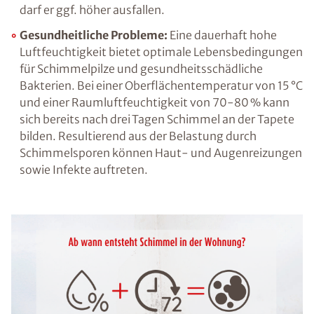
Gestörtes Raumklima:
Abgesehen von der
Temperatur hat auch die Luftfeuchtigkeit,
genauer gesagt die relative Luftfeuchtigkeit,
große Auswirkungen darauf, ob wir uns in
einem Raum wohlfühlen oder das
vorherrschende Raumklima als unangenehm
empfinden. Ein Wert von etwa 50 % ist dabei
für Wohn- und Arbeitsräume ideal, in
Feuchträumen wie dem Badezimmer oder der
Küche darf er ggf. höher ausfallen.
Gesundheitliche Probleme:
Eine dauerhaft
hohe Luftfeuchtigkeit bietet optimale
Lebensbedingungen für Schimmelpilze und
gesundheitsschädliche Bakterien. Bei einer
Oberflächentemperatur von 15 °C und einer
Raumluftfeuchtigkeit von 70-80 % kann sich
bereits nach drei Tagen Schimmel an der
Tapete bilden. Resultierend aus der Belastung