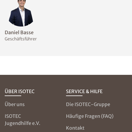
Welche Messmethoden
eignen sich zur Bestimmung
des Feuchtegehalts im
Mauerwerk?
Welche
Abdichtungsmaßnahmen
sind bei feuchten Wänden
sinnvoll?
NOCH FRAGEN?