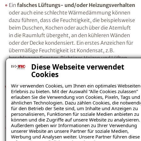
Salzen, in die Wand eindringen. Wenn die
Feuchtigkeit schließlich verdunstet ist, bilden
die verbleibenden Salze Kristalle.
Durch die
Kostenlosen Ratgeber anfordern
Kristallisation beim Übergang gelöster in
kristalline Salze, entsteht ein regelrechter
Voraussetzung für den Erhalt des kostenfreien
Sprengdruck, da sich das Volumen der Salze
Ratgebers ist die Anmeldung zu unserem Newsletter.
bei diesem Vorgang vergrößert. Als Folge
brechen die Baustoffporen auf, Putz- und
Diese Webseite verwendet
Farbanstriche platzen ab.
Cookies
Wir verwenden Cookies, um Ihnen ein optimales Webseiten
Erlebnis zu bieten. Mit der Auswahl “Alle Cookies zulassen”
erlauben Sie die Verwendung von Cookies, Pixeln, Tags und
Ein
falsches Lüftungs- und/oder
ähnlichen Technologien. Dazu zählen Cookies, die notwendi
Heizungsverhalten
oder auch eine schlechte
für den Betrieb der Seite sind, um Inhalte und Anzeigen zu
Wärmedämmung können dazu führen, dass
personalisieren, Funktionen für soziale Medien anbieten zu
können und die Zugriffe auf unsere Website zu analysieren.
die Feuchtigkeit, die beispielsweise beim
Außerdem geben wir Informationen zu Ihrer Verwendung
Duschen, Kochen oder auch über die Atemluft
unserer Website an unsere Partner für soziale Medien,
in die Raumluft übergeht, an den kühleren
Werbung und Analysen weiter. Unsere Partner führen diese