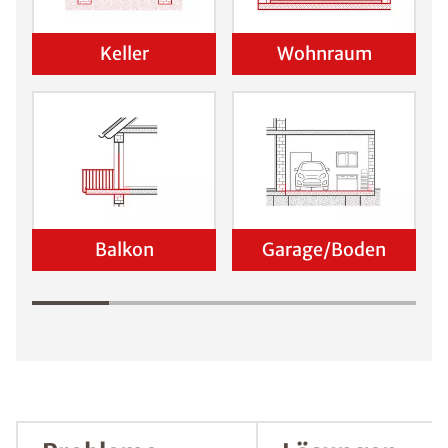
Schadensanalyse erhalten
Wo befindet sich der Schaden?
Keller
Wohnraum
Balkon
Garage/Boden