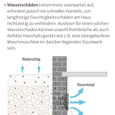
die Wand ein, ist dies meist ein Indiz für eine
fehlende oder unzureichende vertikale
Abdichtung. Feuchtigkeit kann jedoch auch
von unten, d.h. über die miteinander
verbundenen Baustoffporen aufsteigen. Diese
„kapillar aufsteigende“ Feuchtigkeit ist in
vielen Fällen der Grund für
Feuchtigkeitsprobleme in erdberührten
Räumen wie dem Keller. Es kann auch
kondensationsbedingte Feuchtigkeit an
Wärmebrücken entstehen.
Wasserschäden
treten meist unerwartet auf,
erfordern jedoch ein schnelles Handeln, um
langfristige Feuchtigkeitsschäden am Haus
rechtzeitig zu verhindern. Auslöser für einen
solchen Wasserschaden können sowohl
Rohrbrüche als auch defekte Haushaltsgeräte
wie z.B. eine übergelaufene Waschmaschine