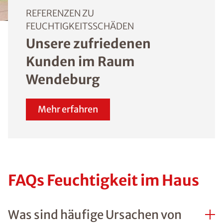
angrenzenden Garag
der Fall ist, kann eine
horizontale oder
vertikale Abdichtung
auch von innen
vorgenommen werde
Mehr Informationen 
ISOTEC-
Innenabdichtung