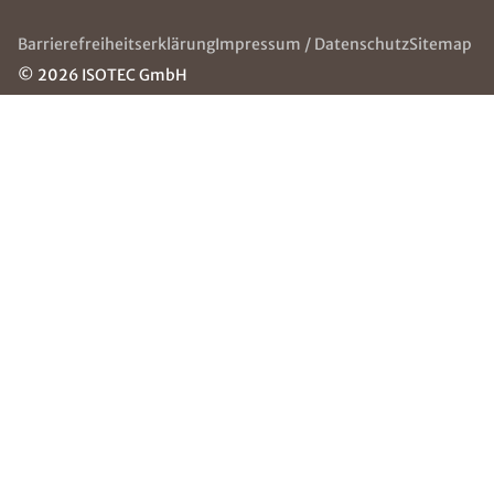
ÜBER ISOTEC
SERVICE & HILFE
Über uns
Die ISOTEC-Gruppe
ISOTEC
Häufige Fragen
Jugendhilfe
(FAQ)
e.V.
Kontakt
Jobs
Grounding
Page
NEWSLETTER
Erhalten Sie mit unserem Newsletter neuste
Informationen Rund um Abdichtungstechnik
Dohme & Basse GmbH.
E-Mail eingeben