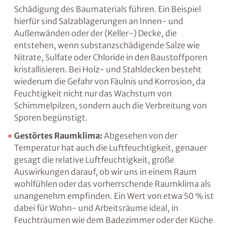
vorhandene Feuchtigkeit verändert. Möglich
ist dies beispielsweise infolge so genannter
Schwindprozesse, bei denen das Wassers
verdunstet, oder aufgrund von thermischen
Veränderungen, wie sie z.B. in Frostperioden
stattfinden.
Aber auch chemische Reaktionen
können zu einer massiven Schädigung des
Baumaterials führen. Ein Beispiel hierfür sind
Salzablagerungen an Innen- und
Außenwänden oder der (Keller-) Decke, die
entstehen, wenn substanzschädigende Salze
wie Nitrate, Sulfate oder Chloride in den
Baustoffporen kristallisieren. Bei Holz- und
Stahldecken besteht wiederum die Gefahr von
Fäulnis und Korrosion, da Feuchtigkeit nicht
nur das Wachstum von Schimmelpilzen,
sondern auch die Verbreitung von Sporen
begünstigt.