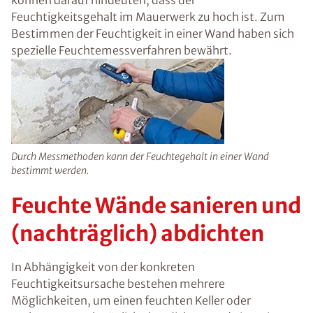
vorzubeugen. In jedem Fall sollte jedoch
zunächst die konkrete Schadensursache
festgestellt und zeitnahe behoben werden.
Sobald die Feuchtigkeitsquelle gefunden ist,
können entsprechende Maßnahmen ergriffen
werden, um das Gebäude auf lange Sicht
effektiv vor weiteren Feuchtigkeitsschäden zu
schützen.
Feuchtigkeitsmessung in
der Wand
Unangenehme und muffige Gerüche, eine
relative Raumluftfeuchtigkeit von mehr als 60
%, Schimmel oder auch bröckelnder Putz und
Salzablagerungen können darauf hindeuten,
dass der Feuchtigkeitsgehalt im Mauerwerk zu
hoch ist. Zum Bestimmen der Feuchtigkeit in