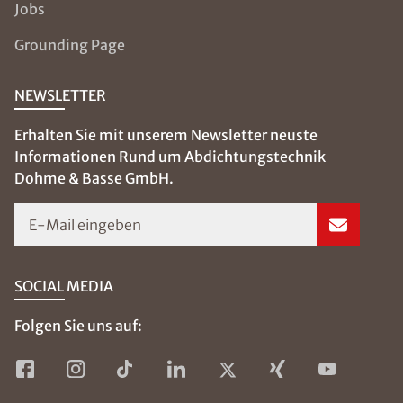
Rennebergsäcker 2
38176 Wendeburg
05302 - 811 333 6
info@isotec-adb.de
Daniel Basse
Geschäftsführer