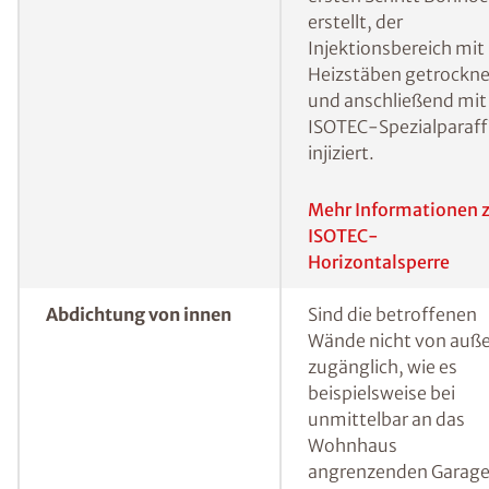
Horizontalsperre
Feuchtigkeit („kapilla
Feuchtigkeit“) muss
hingegen eine
Horizontalsperre
errichtet werden, um
sicherzustellen, dass
kein Wasser mehr von
unten in die
Baustoffporen der W
vordringen kann. Eine
bewährte Methode, 
erdberührte Wände i
Nachhinein gegen vo
unten eindringender
Feuchtigkeit
abzudichten, ist das s
genannte
Injektionsverfahren.