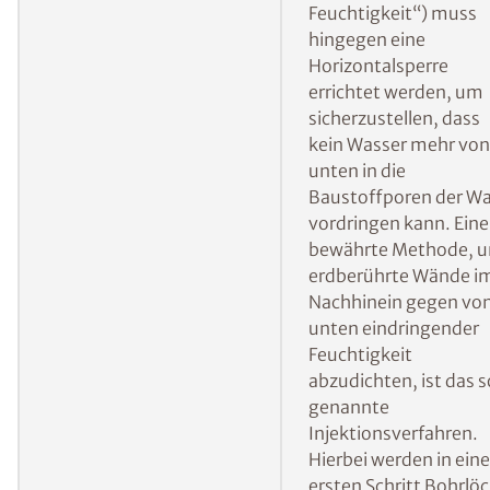
Wohnraum nachträglich abzudichten und ein
weiteres Eindringen von Feuchtigkeit zu
verhindern:
Errichten einer
Bei von der Seite
Vertikalsperre
eindringender
Feuchtigkeit verhinde
eine nachträglich
errichtete Vertikalspe
dass das Wasser
weiterhin von außen i
die Wand gelangt.
Mehr Informationen 
ISOTEC-
Außenabdichtung
Errichten einer
Bei aufsteigender