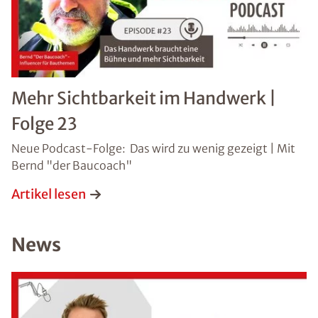
Schaden
Mehr Sichtbarkeit im Handwerk |
Nachricht
Folge 23
Neue Podcast-Folge: Das wird zu wenig gezeigt | Mit
Bernd "der Baucoach"
Artikel lesen
News
Bild hochladen
(Dateiformat: JPEG, TIFF, PNG oder PDF bis 50
MB)