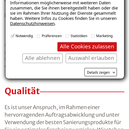
Informationen möglicherweise mit weiteren Daten
zusammen, die Sie ihnen bereitgestellt haben oder die
sie im Rahmen Ihrer Nutzung der Dienste gesammelt
haben. Weitere Infos zu Cookies finden Sie in unseren
01
Datenschutzhinweisen
.
Ihre Anfrage an ISOTEC
Wir
Notwendig
Präferenzen
Statistiken
Marketing
Nehmen Sie zu uns Kontakt auf. Ganz gleich ob
Ihr I
Alle Cookies zulassen
per Telefon oder online per Email oder
Feuch
Alle ablehnen
Auswahl erlauben
Kontaktformular. Gemeinsam vereinbaren wir
Ursac
dann einen Vororttermin zur Schadensanalyse.
Details zeigen
Qualität
Es ist unser Anspruch, im Rahmen einer
hervorragenden Auftragsabwicklung und unter
Verwendung der besten Sanierungsprodukte für