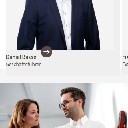
Fr
Daniel Basse
Fa
Geschäftsführer