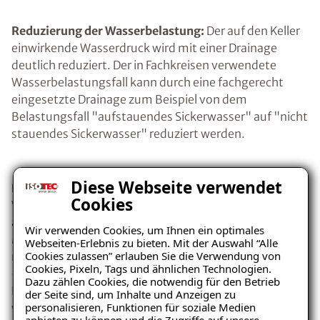
Reduzierung der Wasserbelastung:
Der auf den Keller
einwirkende Wasserdruck wird mit einer Drainage
deutlich reduziert. Der in Fachkreisen verwendete
Wasserbelastungsfall kann durch eine fachgerecht
eingesetzte Drainage zum Beispiel von dem
Belastungsfall "aufstauendes Sickerwasser" auf "nicht
stauendes Sickerwasser" reduziert werden.
Diese Webseite verwendet
Einfachere Abdichtung:
Aufgrund der reduzierten
Cookies
Wasserbelastung des Kellers sind die Anforderungen
an die Kellerabdichtung und die eingesetzten
Wir verwenden Cookies, um Ihnen ein optimales
Materialien deutlich geringer. So können die
Webseiten-Erlebnis zu bieten. Mit der Auswahl “Alle
Cookies zulassen” erlauben Sie die Verwendung von
notwendigen Schichtdicken des Abdichtungsmaterials
Cookies, Pixeln, Tags und ähnlichen Technologien.
- bei Aussenabdichtungen bevorzugt
Dazu zählen Cookies, die notwendig für den Betrieb
Bitumendickbeschichtung - dünner ausgeführt
der Seite sind, um Inhalte und Anzeigen zu
personalisieren, Funktionen für soziale Medien
werden.
anbieten zu können und die Zugriffe auf unsere