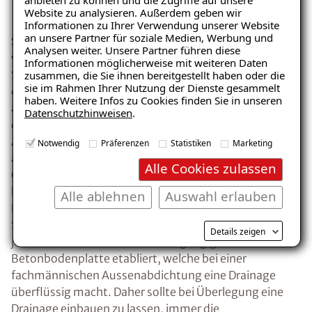
Website zu analysieren. Außerdem geben wir
Ratgeber „Wann hilft eine
Informationen zu Ihrer Verwendung unserer Website
Drainage“
an unsere Partner für soziale Medien, Werbung und
Schutz für ältere Gebäude:
Bis Ende der 70-er Jahre
Analysen weiter. Unsere Partner führen diese
– jetzt kostenlos
wurden Objekte üblicher Weise auf
Informationen möglicherweise mit weiteren Daten
Streifenfundamenten gegründet. Sprich, es erfolgte
zusammen, die Sie ihnen bereitgestellt haben oder die
herunterladen!
sie im Rahmen Ihrer Nutzung der Dienste gesammelt
eine Ausbildung des Kellerbodens zwischen
haben. Weitere Infos zu Cookies finden Sie in unseren
aufgehenden Wänden. Diese Bautechnik der nicht
Datenschutzhinweisen
.
durchgängigen Bodenplatte bietet besonders grosse
Angriffsflächen für aufstauendes Sickerwasser, bei der
E-Mail eingeben
Notwendig
Präferenzen
Statistiken
Marketing
auch eine fachmännische Aussenabdichtung der
Alle Cookies zulassen
Objekte keinen kompletten Schutz gegen Sickerwasser
bieten kann. Vor allem bei diesen Objekten gilt eine
Alle ablehnen
Auswahl erlauben
Drainage als sehr sinnvoll, um das aufgestaute
Sickerwasser abzuleiten. Ab den 90-er Jahren hat sich
Kostenlosen Ratgeber anfordern
Details zeigen
jedoch die Bautechnik der durchgängigen
Betonbodenplatte etabliert, welche bei einer
Voraussetzung für den Erhalt des kostenfreien
fachmännischen Aussenabdichtung eine Drainage
Ratgebers ist die Anmeldung zu unserem Newsletter.
überflüssig macht. Daher sollte bei Überlegung eine
Drainage einbauen zu lassen, immer die