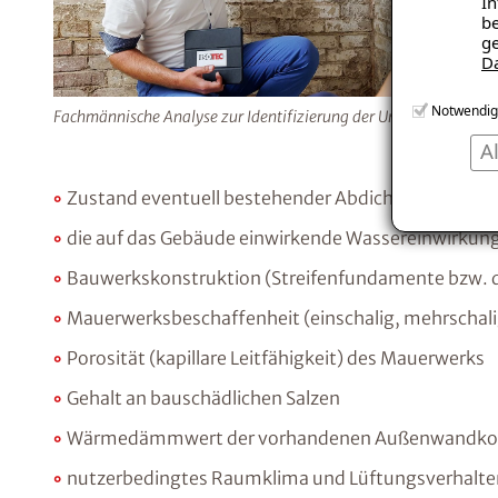
In
be
ge
D
Notwendig
Fachmännische Analyse zur Identifizierung der Ursache.
A
Zustand eventuell bestehender Abdichtungen
die auf das Gebäude einwirkende Wassereinwirkun
Bauwerkskonstruktion (Streifenfundamente bzw. 
Mauerwerksbeschaffenheit (einschalig, mehrschalig,
Porosität (kapillare Leitfähigkeit) des Mauerwerks
Gehalt an bauschädlichen Salzen
Wärmedämmwert der vorhandenen Außenwandkon
nutzerbedingtes Raumklima und Lüftungsverhalte