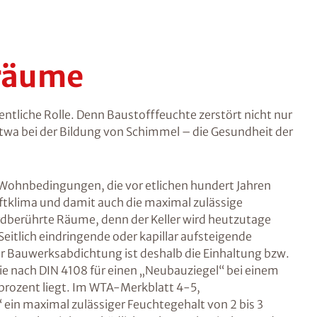
räume
ntliche Rolle. Denn Baustofffeuchte zerstört nicht nur
twa bei der Bildung von Schimmel – die Gesundheit der
ohnbedingungen, die vor etlichen hundert Jahren
ftklima und damit auch die maximal zulässige
 erdberührte Räume, denn der Keller wird heutzutage
itlich eindringende oder kapillar aufsteigende
ner Bauwerksabdichtung ist deshalb die Einhaltung bzw.
ie nach DIN 4108 für einen „Neubauziegel“ bei einem
prozent liegt. Im WTA-Merkblatt 4-5,
ein maximal zulässiger Feuchtegehalt von 2 bis 3