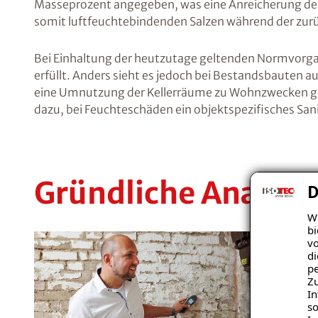
Masseprozent angegeben, was eine Anreicherung des
somit luftfeuchtebindenden Salzen während der zurü
Bei Einhaltung der heutzutage geltenden Normvorgab
erfüllt. Anders sieht es jedoch bei Bestandsbauten au
eine Umnutzung der Kellerräume zu Wohnzwecken gepl
dazu, bei Feuchteschäden ein objektspezifisches Sa
Gründliche Analyse
D
Wi
bi
vo
di
pe
Zu
In
so