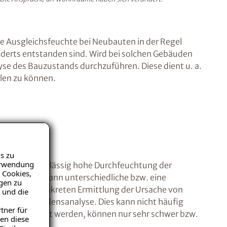
e Ausgleichsfeuchte bei Neubauten in der Regel
hunderts entstanden sind. Wird bei solchen Gebäuden
se des Bauzustands durchzuführen. Diese dient u. a.
llen zu können.
s zu
Verwendung
 für eine unzulässig hohe Durchfeuchtung der
 Cookies,
Baustoffes kann unterschiedliche bzw. eine
igen zu
nd O zur konkreten Ermittlung der Ursache von
 und die
- bzw. Schadensanalyse. Dies kann nicht häufig
tner für
adium gemacht werden, können nur sehr schwer bzw.
en diese