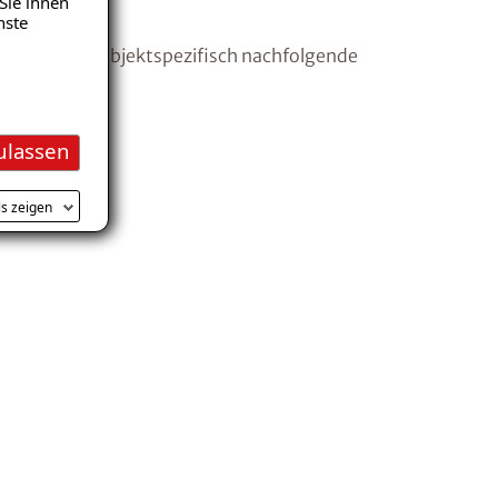
Sie ihnen
nste
en wir dabei objektspezifisch nachfolgende
ulassen
ls zeigen