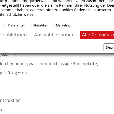
formationen möglicherweise mit weiteren Daten zusammen, die 
reitgestellt haben oder die sie im Rahmen Ihrer Nutzung der Die
sammelt haben. Weitere Infos zu Cookies finden Sie in unseren
Mit Analysetechnik und strukturierten Checklisten klär
atenschutzhinweisen
.
Sachverhalte und identifizieren die Feuchteursachen:
Präferenzen
Statistiken
Marketing
lle ablehnen
Auswahl erlauben
Alle Cookies z
Detai
gsklasse
durchgehende, wasserundurchlässige Bodenplatte)
 klüftig etc.)
struktion
n