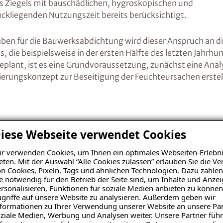
 Ziegels mit bauschädlichen, hygroskopischen und
ckliegenden Nutzungszeit bereits berücksichtigt.
en für die Bauwerksabdichtung wird dieser Anspruch an di
s, die beispielsweise in der ersten Hälfte des letzten Jahr
ant, ist es eine Grundvoraussetzung, zunächst eine Analy
nierungskonzept zur Beseitigung der Feuchteursachen erste
 der Ursache
iese Webseite verwendet Cookies
r verwenden Cookies, um Ihnen ein optimales Webseiten-Erlebni
eten. Mit der Auswahl “Alle Cookies zulassen” erlauben Sie die 
Die Bauzustandsanalyse ermöglicht es uns, die Gründe
n Cookies, Pixeln, Tags und ähnlichen Technologien. Dazu zählen
Bausubstanz zu klären. Denn eine Durchfeuchtung des 
e notwendig für den Betrieb der Seite sind, um Inhalte und Anze
Kombination mehrerer Feuchteursachen haben. Das A u
rsonalisieren, Funktionen für soziale Medien anbieten zu können
griffe auf unsere Website zu analysieren. Außerdem geben wir
Feuchteschäden ist eine möglichst exakte Bauzustands
formationen zu Ihrer Verwendung unserer Website an unsere Par
genug betont werden. Fehler, die in diesem frühen St
ziale Medien, Werbung und Analysen weiter. Unsere Partner führ
kostenintensiv aufgeholt werden.