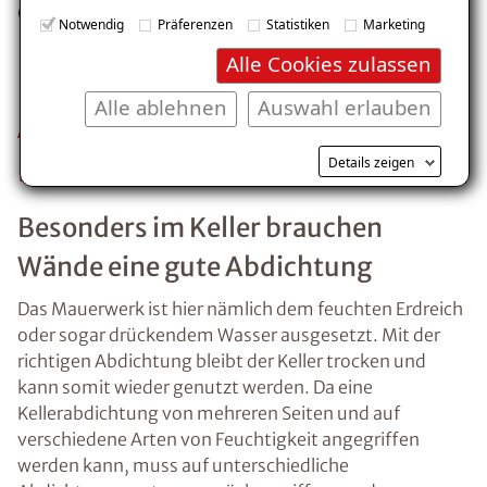
E-Mail eingeben
Gebäudes.
Notwendig
Präferenzen
Statistiken
Marketing
Alle Cookies zulassen
Alle ablehnen
Auswahl erlauben
Abdichtung von
Kostenlosen Ratgeber anfordern
Kellerwänden
Details zeigen
Voraussetzung für den Erhalt des kostenfreien
Besonders im Keller brauchen
Ratgebers ist die Anmeldung zu unserem Newsletter.
Wände eine gute Abdichtung
Das Mauerwerk ist hier nämlich dem feuchten Erdreich
oder sogar drückendem Wasser ausgesetzt. Mit der
richtigen Abdichtung bleibt der Keller trocken und
kann somit wieder genutzt werden. Da eine
Kellerabdichtung von mehreren Seiten und auf
verschiedene Arten von Feuchtigkeit angegriffen
werden kann, muss auf unterschiedliche