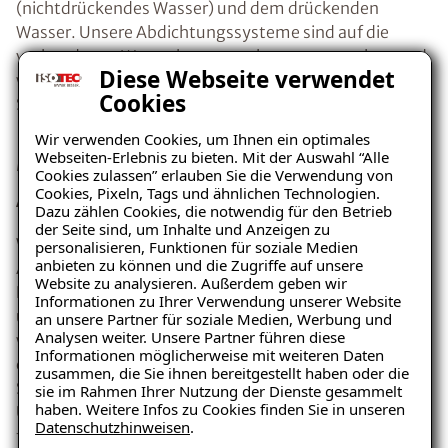
(nichtdrückendes Wasser) und dem drückenden
Wasser. Unsere Abdichtungssysteme sind auf die
vorhandenen Wasserbeanspruchungen ausgelegt und
Diese Webseite verwendet
wirken somit den Ursachen von Feuchte- und
Cookies
Schimmelpilzschäden effektiv entgegen.
Wir verwenden Cookies, um Ihnen ein optimales
Materialien und Produkte zum
Webseiten-Erlebnis zu bieten. Mit der Auswahl “Alle
Cookies zulassen” erlauben Sie die Verwendung von
Abdichten
Cookies, Pixeln, Tags und ähnlichen Technologien.
Dazu zählen Cookies, die notwendig für den Betrieb
der Seite sind, um Inhalte und Anzeigen zu
Wir verwenden ausschließlich hochwertige
personalisieren, Funktionen für soziale Medien
anbieten zu können und die Zugriffe auf unsere
Abdichtungsprodukte, um einen effektiven
Website zu analysieren. Außerdem geben wir
Feuchtigkeitsschutz zu gewährleisten. Für die unsere
Informationen zu Ihrer Verwendung unserer Website
Ratgeber „Sofort-Tipps gegen
unterschiedlichen Arten der Abdichtungen verwenden
an unsere Partner für soziale Medien, Werbung und
Feuchtigkeit“
Analysen weiter. Unsere Partner führen diese
wir beispielsweise die ISOTEC-Kombiflexabdichtung,
Informationen möglicherweise mit weiteren Daten
– jetzt kostenlos erhalten!
die ISOTEC-VAS-Abdichtung, das ISOTEC-
zusammen, die Sie ihnen bereitgestellt haben oder die
Spezialparaffin oder das ISOTEC-Flexbandsystem.
sie im Rahmen Ihrer Nutzung der Dienste gesammelt
haben. Weitere Infos zu Cookies finden Sie in unseren
Unsere geprüften Materialien sowie Produkte sorgen
Datenschutzhinweisen
.
für eine dauerhafte, nachhaltige Abdichtung Ihres