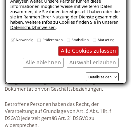
Analysen weiter. Unsere Partner führen diese
Informationen möglicherweise mit weiteren Daten
vertriebs‑ und projektbezogene
zusammen, die Sie ihnen bereitgestellt haben oder die
Zusatzinformationen (z. B. Kommunikations‑ und
sie im Rahmen Ihrer Nutzung der Dienste gesammelt
Entscheidungsstil, projektbezogene Präferenzen
haben. Weitere Infos zu Cookies finden Sie in unseren
Datenschutzhinweisen
.
sowie vertriebsrelevante Zusatzinformationen),
jeweils mit unmittelbarem geschäftlichem Bezug,
Notwendig
Präferenzen
Statistiken
Marketing
technische Nutzungs‑ und Protokolldaten bei der
Alle Cookies zulassen
Nutzung unserer IT‑ und Kommunikationssysteme
(z. B. Meeting‑IDs, IP‑Adressen).
Alle ablehnen
Auswahl erlauben
Unser berechtigtes Interesse liegt in der
Details zeigen
sachgerechten Organisation, Verwaltung und
Dokumentation von Geschäftsbeziehungen.
Betroffene Personen haben das Recht, der
Verarbeitung auf Grundlage von Art. 6 Abs. 1 lit. f
DSGVO jederzeit gemäß Art. 21 DSGVO zu
widersprechen.