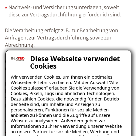
Nachweis‑ und Versicherungsunterlagen, soweit
diese zur Vertragsdurchführung erforderlich sind.
Die Verarbeitung erfolgt z. B. zur Bearbeitung von
Anfragen, zur Vertragsdurchführung sowie zur
Abrechnung.
Diese Webseite verwendet
b) Pflege von Geschäftsbeziehungen (Art. 6 Abs. 1 lit. f
Cookies
DSGVO)
Wir verwenden Cookies, um Ihnen ein optimales
Webseiten-Erlebnis zu bieten. Mit der Auswahl “Alle
Darüber hinaus verarbeiten wir personenbezogene
Cookies zulassen” erlauben Sie die Verwendung von
Daten zur Pflege bestehender Geschäftsbeziehungen,
Cookies, Pixeln, Tags und ähnlichen Technologien.
zur internen Organisation sowie zur effizienten
Dazu zählen Cookies, die notwendig für den Betrieb
der Seite sind, um Inhalte und Anzeigen zu
Kommunikation, insbesondere:
personalisieren, Funktionen für soziale Medien
anbieten zu können und die Zugriffe auf unsere
Website zu analysieren. Außerdem geben wir
geschäftliche Kontaktdaten,
Informationen zu Ihrer Verwendung unserer Website
an unsere Partner für soziale Medien, Werbung und
Kommunikations‑ und Korrespondenzdaten,