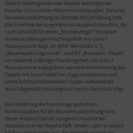
Seitlich eindringende oder kapillar aufsteigende
Feuchte ist in solchen Räumen inakzeptabel. Ziel einer
Bauwerksabdichtung ist deshalb die Einhaltung bzw.
das Erreichen der so genannten Ausgleichsfeuchte, die
nach DIN 4108 für einen „Neubauziegel“ bei einem
maximal zulässigen Feuchtegehalt von etwa 1
Masseprozent liegt. Im WTA-Merkblatt 4-5,
„Mauerwerksdiagnostik“, wird für „Bestands-Ziegel“
ein maximal zulässiger Feuchtegehalt von 2 bis 3
Masseprozent angegeben, was eine Anreicherung des
Ziegels mit bauschädlichen, hygroskopischen und
somit luftfeuchtebindenden Salzen während der
zurückliegenden Nutzungszeit bereits berücksichtigt.
Bei Einhaltung der heutzutage geltenden
Normvorgaben für die Bauwerksabdichtung wird
dieser Anspruch an die Ausgleichsfeuchte bei
Neubauten in der Regel erfüllt. Anders sieht es jedoch
bei Bestandsbauten aus, die beispielsweise in der