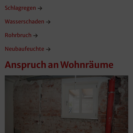
Schlagregen
Wasserschaden
Rohrbruch
Neubaufeuchte
Anspruch an Wohnräume