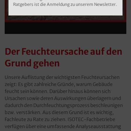
Ratgebers ist die Anmeldung zu unserem Newsletter.
Der Feuchteursache auf den
Grund gehen
Unsere Auflistung der wichtigsten Feuchteursachen
zeigt: Es gibt zahlreiche Gründe, warum Gebäude
feucht sein können. Darüber hinaus können sich
Ursachen sowie deren Auswirkungen überlagern und
dadurch den Durchfeuchtungsprozess beschleunigen
bzw. verstärken. Aus diesem Grund ist es wichtig,
Fachleute zu Rate zu ziehen. ISOTEC-Fachbetriebe
verfügen über eine umfassende Analyseausstattung