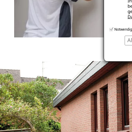
In
be
ge
D
Notwendig
A