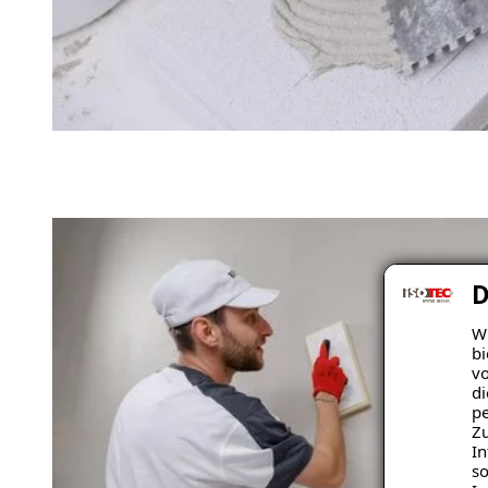
D
Wi
bi
vo
di
pe
Zu
In
so