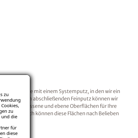
die Oberfläche mit einem Systemputz, in den wir ein
s zu
ten. Mit dem abschließenden Feinputz können wir
Verwendung
 Cookies,
atte, geschlossene und ebene Oberflächen für Ihre
igen zu
e nach Wunsch können diese Flächen nach Belieben
 und die
tner für
en diese