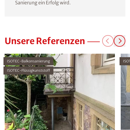
Sanierung ein Erfolg wird.
Unsere Referenzen
ISOTEC-Balkonsanierung
ISO
ISOTEC-Flüssigkunststoff