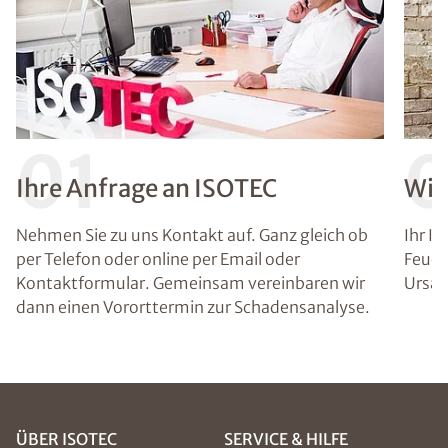
01
Ihre Anfrage an ISOTEC
Wir
Nehmen Sie zu uns Kontakt auf. Ganz gleich ob
Ihr I
per Telefon oder online per Email oder
Feuch
Kontaktformular. Gemeinsam vereinbaren wir
Ursac
dann einen Vororttermin zur Schadensanalyse.
ÜBER ISOTEC
SERVICE & HILFE