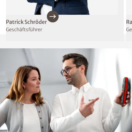
Patrick Schröder
Ra
Geschäftsführer
Ge