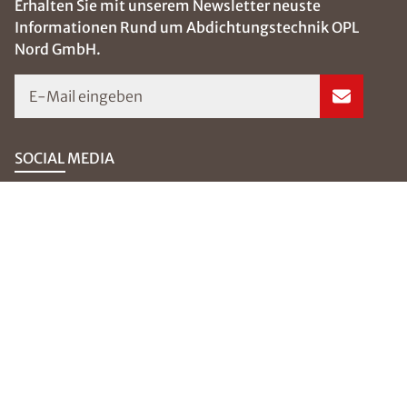
Erhalten Sie mit unserem Newsletter neuste
Nachricht
Informationen Rund um Abdichtungstechnik OPL
Nord GmbH.
E-Mail eingeben
SOCIAL MEDIA
Folgen Sie uns auf:
Bild hochladen
(Dateiformat: JPEG, TIFF, PNG oder PDF bis 50
MB)
Barrierefreiheitserklärung
Impressum / Datenschutz
Sitemap
© 2026 ISOTEC GmbH
*Pflichtangaben. Ihre Daten werden von uns stets
vertraulich behandelt.
Datenschutzhinweis
gelesen