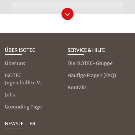
Telefonnummer
*
Bitte geben Sie die Telefonnummer im Format
+49 8001121129 ein
ÜBER ISOTEC
SERVICE & HILFE
PLZ
*
Über uns
Die ISOTEC-Gruppe
ISOTEC
Häufige Fragen (FAQ)
Jugendhilfe e.V.
Kontakt
Ort
*
Jobs
Grounding Page
Schaden
NEWSLETTER