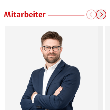
Abdichtungstechnik OPL Nord
GmbH
Mitarbeiter
Papenkamp 3
DE-21376
Salzhausen
04172 - 988 54 15
opl-nord@isotec.de
Freitag
08:00 - 20:00