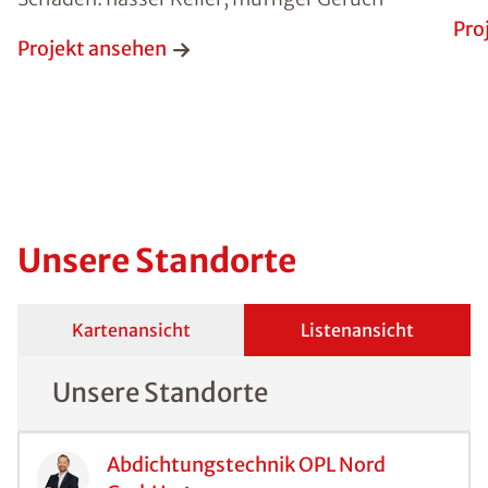
Pro
Projekt ansehen
Unsere Standorte
Kartenansicht
Listenansicht
Unsere Standorte
Abdichtungstechnik OPL Nord