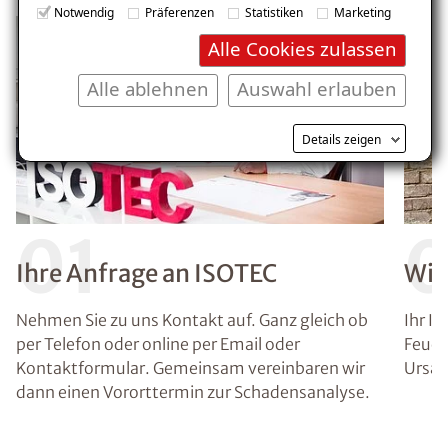
Notwendig
Präferenzen
Statistiken
Marketing
Alle Cookies zulassen
Alle ablehnen
Auswahl erlauben
Details zeigen
01
Ihre Anfrage an ISOTEC
Wir
Nehmen Sie zu uns Kontakt auf. Ganz gleich ob
Ihr I
per Telefon oder online per Email oder
Feuch
Kontaktformular. Gemeinsam vereinbaren wir
Ursac
dann einen Vororttermin zur Schadensanalyse.