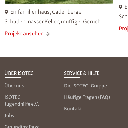
E
Einfamilienhaus, Cadenberge
Sch
Schaden: nasser Keller, muffiger Geruch
Pro
Projekt ansehen
ÜBER ISOTEC
SERVICE & HILFE
Über uns
Die ISOTEC-Gruppe
ISOTEC
Häufige Fragen (FAQ)
Jugendhilfe e.V.
Kontakt
Jobs
Grounding Page