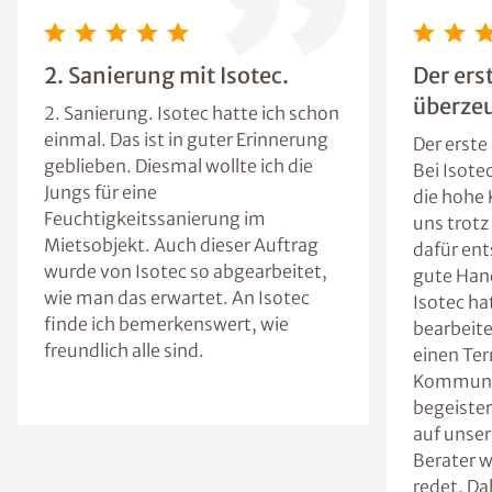
2. Sanierung mit Isotec.
Der ers
überzeu
2. Sanierung. Isotec hatte ich schon
einmal. Das ist in guter Erinnerung
Der erste
geblieben. Diesmal wollte ich die
Bei Isote
Jungs für eine
die hohe
Feuchtigkeitssanierung im
uns trotz
Mietsobjekt. Auch dieser Auftrag
dafür ent
wurde von Isotec so abgearbeitet,
gute Han
wie man das erwartet. An Isotec
Isotec ha
finde ich bemerkenswert, wie
bearbeite
freundlich alle sind.
einen Ter
Kommunik
begeister
auf unser
Berater 
redet. Da