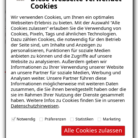
Cookies
Unsere ISOTEC-Klimaplatten sind vom Deutschen
Wir verwenden Cookies, um Ihnen ein optimales
Institut für Bautechnik
allgemein bauaufsichtlich
Webseiten-Erlebnis zu bieten. Mit der Auswahl “Alle
zugelassen
. Durch theoretische Rechnungen und dem
Cookies zulassen” erlauben Sie die Verwendung von
Cookies, Pixeln, Tags und ähnlichen Technologien.
Einsatz in praktischen Tests wurde die
Dazu zählen Cookies, die notwendig für den Betrieb
bauphysikalische Wirksamkeit nachgewiesen.
der Seite sind, um Inhalte und Anzeigen zu
personalisieren, Funktionen für soziale Medien
Ihre Vorteile
anbieten zu können und die Zugriffe auf unsere
Website zu analysieren. Außerdem geben wir
Informationen zu Ihrer Verwendung unserer Website
an unsere Partner für soziale Medien, Werbung und
Analysen weiter. Unsere Partner führen diese
Informationen möglicherweise mit weiteren Daten
zusammen, die Sie ihnen bereitgestellt haben oder die
sie im Rahmen Ihrer Nutzung der Dienste gesammelt
Vorbeugung von Kondensation und
haben. Weitere Infos zu Cookies finden Sie in unseren
Schimmelpilzbefall
Datenschutzhinweisen
.
Umweltfreundlich, ökologischer
Notwendig
Präferenzen
Statistiken
Marketing
Baustoff
Alle Cookies zulassen
Behagliches Raumklima durch