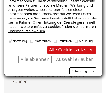
Informationen zu Ihrer Verwendung unserer Website
Fachveranstaltung ISOTEC-Architectus.
an unsere Partner für soziale Medien, Werbung und
Per Moderation werden Sie durch das
Analysen weiter. Unsere Partner führen diese
Programm geführt, in dem Sie jetzt auch
Informationen möglicherweise mit weiteren Daten
zusammen, die Sie ihnen bereitgestellt haben oder die
per Livestream von unseren
sie im Rahmen Ihrer Nutzung der Dienste gesammelt
renommierten Referenten und Experten
haben. Weitere Infos zu Cookies finden Sie in unseren
Datenschutzhinweisen
.
aus den unterschiedlichen Branchen,
fundiertes Know-how vermittelt
Notwendig
Präferenzen
Statistiken
Marketing
bekommen. Über den Chat können Sie
Alle Cookies zulassen
als Teilnehmer anschließend den
Experten Fragen stellen, diskutieren und
Alle ablehnen
Auswahl erlauben
erhalten die notwendigen Antworten,
um Ihren Kunden Lösungen für Feuchte-
Details zeigen
und Schimmelschäden aufzeigen zu
können.