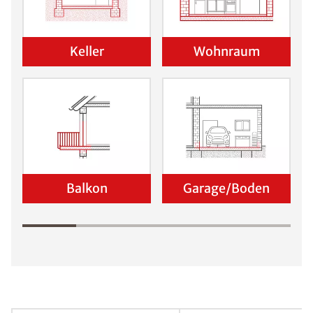
Schadensanalyse erhalten
Wo befindet sich der Schaden?
Keller
Wohnraum
Balkon
Garage/Boden