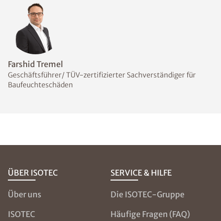
Welche Messmethoden
eignen sich zur Bestimmung
des Feuchtegehalts im
Mauerwerk?
Welche
Abdichtungsmaßnahmen
sind bei feuchten Wänden
sinnvoll?
NOCH FRAGEN?