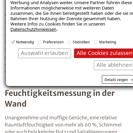
Wänden oder der Decke kondensiert. Ein erstes
Werbung und Analysen weiter. Unsere Partner führen diese
Informationen möglicherweise mit weiteren Daten
Anzeichen für übermäßige Feuchtigkeit ist
zusammen, die Sie ihnen bereitgestellt haben oder die sie i
Kondensat, z.B. beschlagene Fenster.
Rahmen Ihrer Nutzung der Dienste gesammelt haben.
Richtiges Heizen und Lüften minimiert das
Weitere Infos zu Cookies finden Sie in unseren
Datenschutzhinweisen
.
Risiko der
Entstehung von Kondenswasser
und feuchten Wänden.
Notwendig
Präferenzen
Statistiken
Marketing
Wie kann man
Auswahl erlauben
Alle Cookies zulassen
Feuchtigkeitsprobleme
Alle ablehnen
ausfindig machen und
Details zeigen
effektiv beheben?
Insbesondere nach einem größeren
Wasserschaden ist es erforderlich, die
betroffenen Räume so schnell wie möglich
trockenzulegen, um der Entstehung von
Schimmel und weiteren Feuchtigkeitsschäden