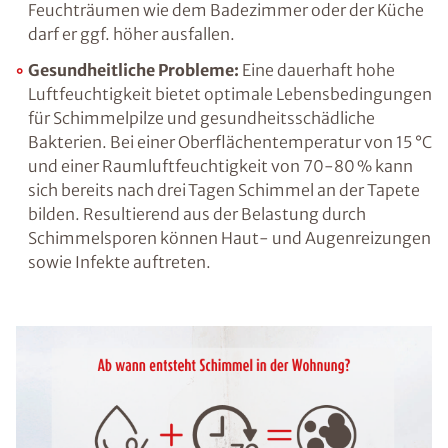
Gestörtes Raumklima:
Abgesehen von der
Temperatur hat auch die Luftfeuchtigkeit,
genauer gesagt die relative Luftfeuchtigkeit,
große Auswirkungen darauf, ob wir uns in
einem Raum wohlfühlen oder das
vorherrschende Raumklima als unangenehm
empfinden. Ein Wert von etwa 50 % ist dabei
für Wohn- und Arbeitsräume ideal, in
Feuchträumen wie dem Badezimmer oder der
Küche darf er ggf. höher ausfallen.
Gesundheitliche Probleme:
Eine dauerhaft
hohe Luftfeuchtigkeit bietet optimale
Lebensbedingungen für Schimmelpilze und
gesundheitsschädliche Bakterien. Bei einer
Oberflächentemperatur von 15 °C und einer
Raumluftfeuchtigkeit von 70-80 % kann sich
bereits nach drei Tagen Schimmel an der
Tapete bilden. Resultierend aus der Belastung