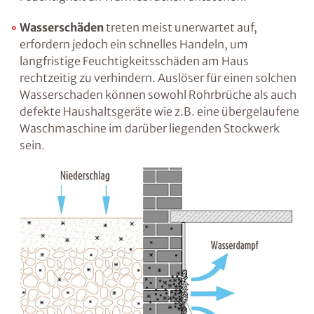
die Wand ein, ist dies meist ein Indiz für eine
fehlende oder unzureichende vertikale
Abdichtung. Feuchtigkeit kann jedoch auch
von unten, d.h. über die miteinander
verbundenen Baustoffporen aufsteigen. Diese
„kapillar aufsteigende“ Feuchtigkeit ist in
vielen Fällen der Grund für
Feuchtigkeitsprobleme in erdberührten
Räumen wie dem Keller. Es kann auch
kondensationsbedingte Feuchtigkeit an
Wärmebrücken entstehen.
Wasserschäden
treten meist unerwartet auf,
erfordern jedoch ein schnelles Handeln, um
langfristige Feuchtigkeitsschäden am Haus
rechtzeitig zu verhindern. Auslöser für einen
solchen Wasserschaden können sowohl
Rohrbrüche als auch defekte Haushaltsgeräte
wie z.B. eine übergelaufene Waschmaschine