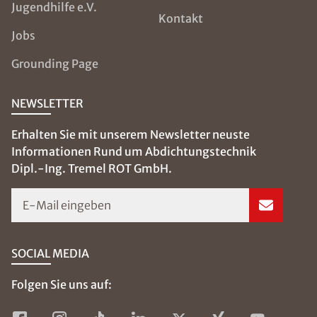
Birkenfelder Hauptstraße 6A
91413 Neustadt an der Aisch
09161- 81 89 948
kontakt@isotec-tremel.de
Farshid Tremel
Geschäftsführer/ TÜV-zertifizierter Sachverständiger
für Baufeuchteschäden