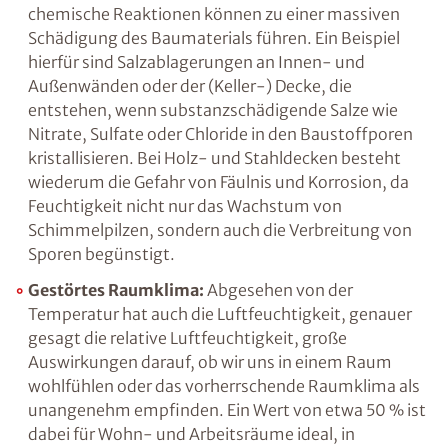
vorhandene Feuchtigkeit verändert. Möglich
ist dies beispielsweise infolge so genannter
Schwindprozesse, bei denen das Wassers
verdunstet, oder aufgrund von thermischen
Veränderungen, wie sie z.B. in Frostperioden
stattfinden.
Aber auch chemische Reaktionen
können zu einer massiven Schädigung des
Baumaterials führen. Ein Beispiel hierfür sind
Salzablagerungen an Innen- und
Außenwänden oder der (Keller-) Decke, die
entstehen, wenn substanzschädigende Salze
wie Nitrate, Sulfate oder Chloride in den
Baustoffporen kristallisieren. Bei Holz- und
Stahldecken besteht wiederum die Gefahr von
Fäulnis und Korrosion, da Feuchtigkeit nicht
nur das Wachstum von Schimmelpilzen,
sondern auch die Verbreitung von Sporen
begünstigt.