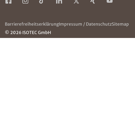
ÜBER ISOTEC
SERVICE & HILFE
Über uns
Die ISOTEC-Gruppe
ISOTEC
Häufige Fragen
Jugendhilfe
(FAQ)
e.V.
Kontakt
Jobs
Grounding
Page
NEWSLETTER
Erhalten Sie mit unserem Newsletter neuste
Informationen Rund um Abdichtungstechnik
Dipl.-Ing. Tremel ROT GmbH.