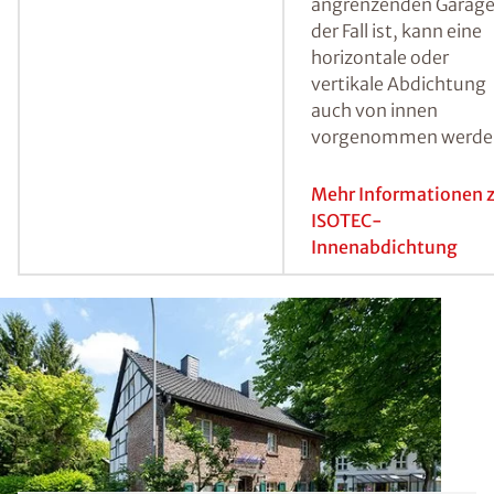
Hierbei werden in ei
ersten Schritt Bohrlö
erstellt, der
Injektionsbereich mit
Heizstäben getrockne
und anschließend mit
ISOTEC-Spezialparaff
injiziert.
Mehr Informationen 
ISOTEC-
Horizontalsperre
Abdichtung von innen
Sind die betroffenen
Wände nicht von auß
zugänglich, wie es
beispielsweise bei
unmittelbar an das
Wohnhaus