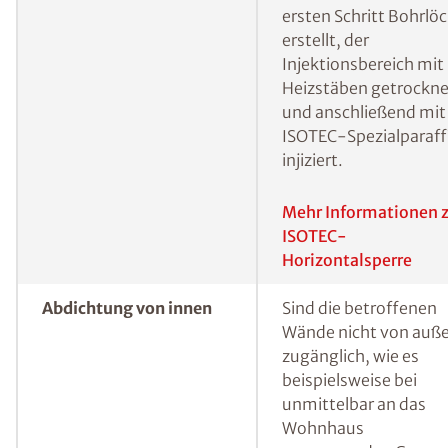
Horizontalsperre
Feuchtigkeit („kapilla
Feuchtigkeit“) muss
hingegen eine
Horizontalsperre
errichtet werden, um
sicherzustellen, dass
kein Wasser mehr von
unten in die
Baustoffporen der W
vordringen kann. Eine
bewährte Methode, 
erdberührte Wände i
Nachhinein gegen vo
unten eindringender
Feuchtigkeit
abzudichten, ist das s
genannte
Injektionsverfahren.