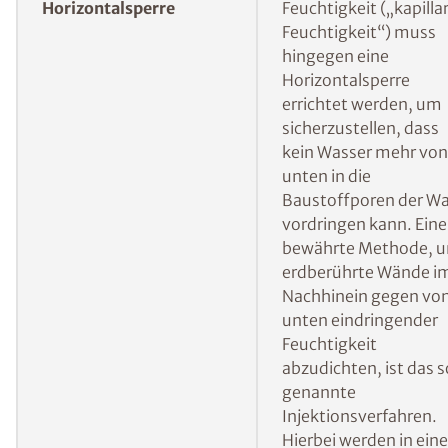
Wohnraum nachträglich abzudichten und ein
weiteres Eindringen von Feuchtigkeit zu
verhindern:
Errichten einer
Bei von der Seite
Vertikalsperre
eindringender
Feuchtigkeit verhinde
eine nachträglich
errichtete Vertikalspe
dass das Wasser
weiterhin von außen i
die Wand gelangt.
Mehr Informationen 
ISOTEC-
Außenabdichtung
Errichten einer
Bei aufsteigender