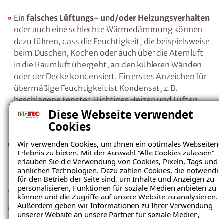
Salzen, in die Wand eindringen. Wenn die
Feuchtigkeit schließlich verdunstet ist, bilden
die verbleibenden Salze Kristalle.
Durch die
Kristallisation beim Übergang gelöster in
Kostenlosen Ratgeber anfordern
kristalline Salze, entsteht ein regelrechter
Sprengdruck, da sich das Volumen der Salze
Voraussetzung für den Erhalt des kostenfreien
bei diesem Vorgang vergrößert. Als Folge
Ratgebers ist die Anmeldung zu unserem Newsletter.
brechen die Baustoffporen auf, Putz- und
Farbanstriche platzen ab.
Diese Webseite verwendet
Cookies
Wir verwenden Cookies, um Ihnen ein optimales Webseiten
Ein
falsches Lüftungs- und/oder
Erlebnis zu bieten. Mit der Auswahl “Alle Cookies zulassen”
erlauben Sie die Verwendung von Cookies, Pixeln, Tags und
Heizungsverhalten
oder auch eine schlechte
ähnlichen Technologien. Dazu zählen Cookies, die notwendi
Wärmedämmung können dazu führen, dass
für den Betrieb der Seite sind, um Inhalte und Anzeigen zu
die Feuchtigkeit, die beispielsweise beim
personalisieren, Funktionen für soziale Medien anbieten zu
können und die Zugriffe auf unsere Website zu analysieren.
Duschen, Kochen oder auch über die Atemluft
Außerdem geben wir Informationen zu Ihrer Verwendung
in die Raumluft übergeht, an den kühleren
unserer Website an unsere Partner für soziale Medien,