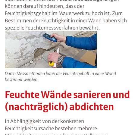
vorzubeugen. In jedem Fall sollte jedoch
zunächst die konkrete Schadensursache
festgestellt und zeitnahe behoben werden.
Sobald die Feuchtigkeitsquelle gefunden ist,
können entsprechende Maßnahmen ergriffen
werden, um das Gebäude auf lange Sicht
effektiv vor weiteren Feuchtigkeitsschäden zu
schützen.
Feuchtigkeitsmessung in
der Wand
Unangenehme und muffige Gerüche, eine
relative Raumluftfeuchtigkeit von mehr als 60
%, Schimmel oder auch bröckelnder Putz und
Salzablagerungen können darauf hindeuten,
dass der Feuchtigkeitsgehalt im Mauerwerk zu
hoch ist. Zum Bestimmen der Feuchtigkeit in