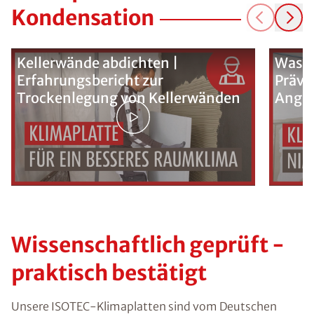
Kondensation
Kellerwände abdichten |
Was k
Erfahrungsbericht zur
Präve
Trockenlegung von Kellerwänden
Ange
Wissenschaftlich geprüft -
praktisch bestätigt
Unsere ISOTEC-Klimaplatten sind vom Deutschen