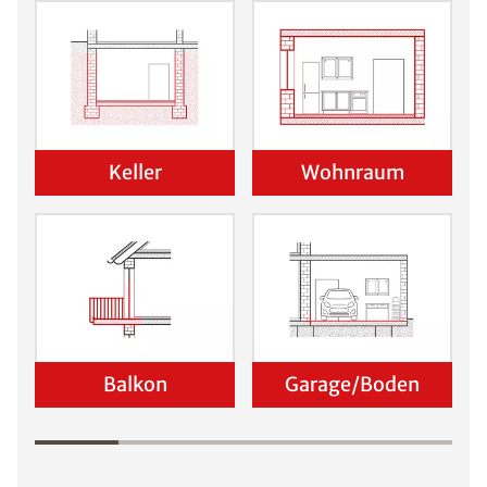
Keller
Wohnraum
Balkon
Garage/Boden