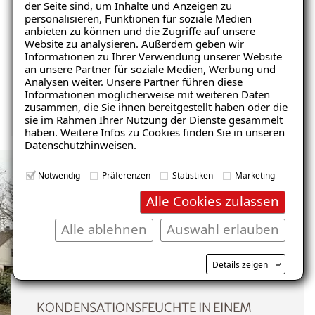
der Seite sind, um Inhalte und Anzeigen zu
Wertsteigerung der Immobilie
personalisieren, Funktionen für soziale Medien
anbieten zu können und die Zugriffe auf unsere
Website zu analysieren. Außerdem geben wir
Schnelle Nutzung als Wohnraum
Informationen zu Ihrer Verwendung unserer Website
Ratgeber „Schimmel“
an unsere Partner für soziale Medien, Werbung und
Analysen weiter. Unsere Partner führen diese
– jetzt kostenlos erhalten!
Informationen möglicherweise mit weiteren Daten
Nicht brennbar
zusammen, die Sie ihnen bereitgestellt haben oder die
sie im Rahmen Ihrer Nutzung der Dienste gesammelt
haben. Weitere Infos zu Cookies finden Sie in unseren
Datenschutzhinweisen
.
E-Mail eingeben
Notwendig
Präferenzen
Statistiken
Marketing
Alle Cookies zulassen
Alle ablehnen
Auswahl erlauben
Kostenlosen Ratgeber anfordern
Details zeigen
Voraussetzung für den Erhalt des kostenfreien
Ratgebers ist die Anmeldung zu unserem Newsletter.
KONDENSATIONSFEUCHTE IN EINEM