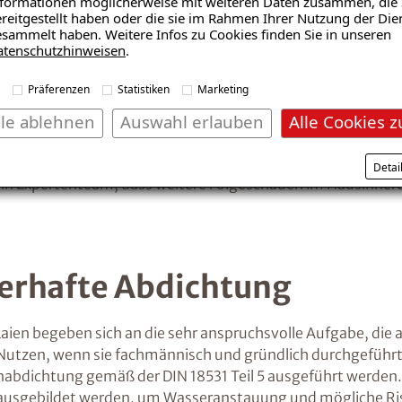
formationen möglicherweise mit weiteren Daten zusammen, die 
reitgestellt haben oder die sie im Rahmen Ihrer Nutzung der Die
sammelt haben. Weitere Infos zu Cookies finden Sie in unseren
atenschutzhinweisen
.
erde ich aufmerksam?
Präferenzen
Statistiken
Marketing
lle ablehnen
Auswahl erlauben
Alle Cookies z
n Fliesen, tiefen Rissen oder bereits auffällige Flecken ent
den. Damit Ihr Balkon in Zukunft frei von weiteren Mängeln
Detai
h ein Expertenteam, dass weitere Folgeschäden im Hausinn
lerhafte Abdichtung
aien begeben sich an die sehr anspruchsvolle Aufgabe, die
n Nutzen, wenn sie fachmännisch und gründlich durchgeführt
lkonabdichtung gemäß der DIN 18531 Teil 5 ausgeführt werd
ausgebildet werden, um Wasseranstauung und mögliche Riss