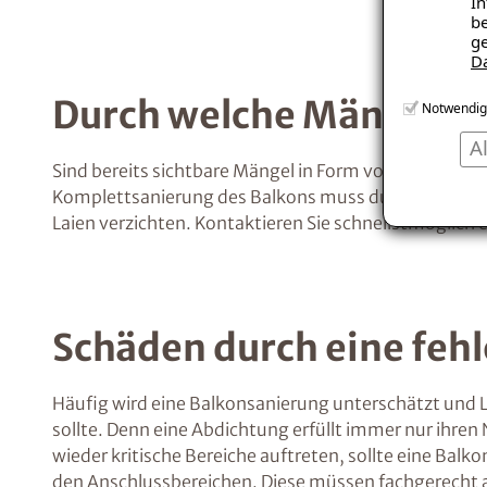
In
be
ge
D
Durch welche Mängel w
Notwendig
A
Sind bereits sichtbare Mängel in Form von abplatzende
Komplettsanierung des Balkons muss durchgeführt wer
Laien verzichten. Kontaktieren Sie schnellstmöglic
Schäden durch eine feh
Häufig wird eine Balkonsanierung unterschätzt und L
sollte. Denn eine Abdichtung erfüllt immer nur ihre
wieder kritische Bereiche auftreten, sollte eine Ba
den Anschlussbereichen. Diese müssen fachgerecht 