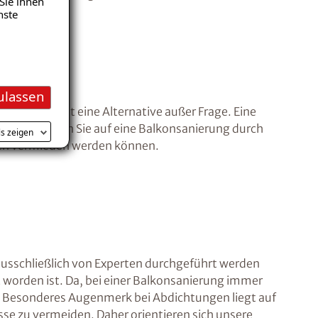
Sie ihnen
nste
ulassen
standen, steht eine Alternative außer Frage. Eine
 ist, sollten Sie auf eine Balkonsanierung durch
ls zeigen
eren vermieden werden können.
 ausschließlich von Experten durchgeführt werden
 worden ist. Da, bei einer Balkonsanierung immer
en. Besonderes Augenmerk bei Abdichtungen liegt auf
e zu vermeiden. Daher orientieren sich unsere