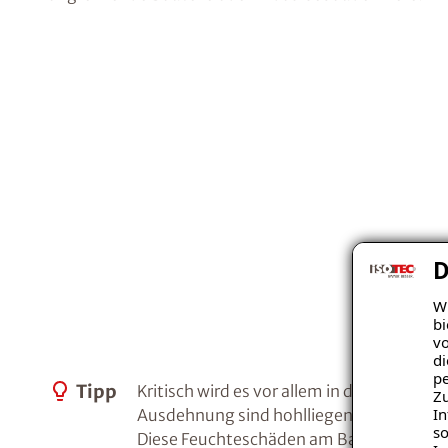
D
Wi
bi
vo
di
pe
Tipp
Kritisch wird es vor allem in den Winter
Zu
In
Ausdehnung sind hohlliegende oder gar 
so
Diese Feuchteschäden am Balkon sind nich