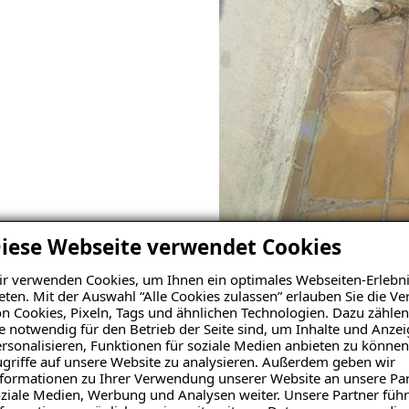
iese Webseite verwendet Cookies
Es gibt unterschiedliche Ursache
r verwenden Cookies, um Ihnen ein optimales Webseiten-Erlebni
eten. Mit der Auswahl “Alle Cookies zulassen” erlauben Sie die 
n Cookies, Pixeln, Tags und ähnlichen Technologien. Dazu zählen
e notwendig für den Betrieb der Seite sind, um Inhalte und Anze
rsonalisieren, Funktionen für soziale Medien anbieten zu können
monaten, wenn das in den Baustoff eingedrungene Wasser gef
griffe auf unsere Website zu analysieren. Außerdem geben wir
formationen zu Ihrer Verwendung unserer Website an unsere Par
abgesprengte Fliesen, sich ablösende Beschichtungen und
ziale Medien, Werbung und Analysen weiter. Unsere Partner führ
t nur optisch ein Makel, sondern auch eine Beeinträchtigu