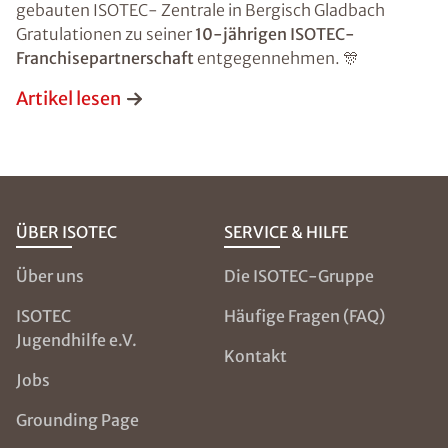
gebauten ISOTEC- Zentrale in Bergisch Gladbach
Gratulationen zu seiner
10-jährigen ISOTEC-
Franchisepartnerschaft
entgegennehmen. 🎊
Bild hochladen
Artikel lesen
(Dateiformat: JPEG, TIFF, PNG oder PDF bis 50
MB)
ÜBER ISOTEC
SERVICE & HILFE
*Pflichtangaben. Ihre Daten werden von uns stets
vertraulich behandelt.
Über uns
Die ISOTEC-Gruppe
Datenschutzhinweis
gelesen
ISOTEC
Häufige Fragen (FAQ)
Absenden
Jugendhilfe e.V.
Kontakt
Jobs
Grounding Page