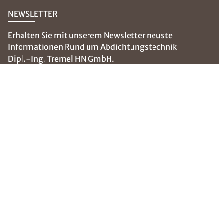
NEWSLETTER
Erhalten Sie mit unserem Newsletter neuste
Informationen Rund um Abdichtungstechnik
Dipl.-Ing. Tremel HN GmbH.
E-Mail eingeben
SOCIAL MEDIA
Folgen Sie uns auf:
Barrierefreiheitserklärung
Impressum / Datenschutz
Sitemap
© 2026 ISOTEC GmbH