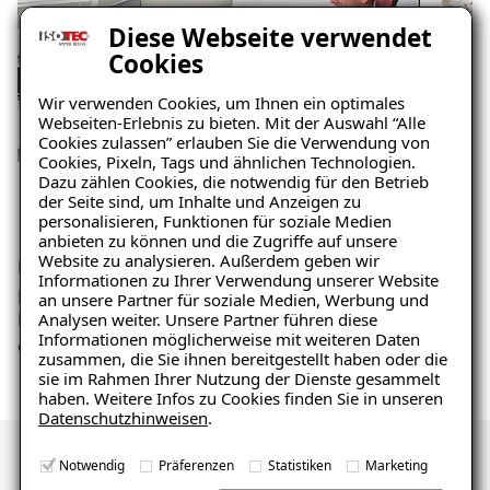
Diese Webseite verwendet
Cookies
Wir verwenden Cookies, um Ihnen ein optimales
Webseiten-Erlebnis zu bieten. Mit der Auswahl “Alle
Cookies zulassen” erlauben Sie die Verwendung von
Cookies, Pixeln, Tags und ähnlichen Technologien.
01
Dazu zählen Cookies, die notwendig für den Betrieb
der Seite sind, um Inhalte und Anzeigen zu
Ihre Anfrage an ISOTEC
Wir
personalisieren, Funktionen für soziale Medien
anbieten zu können und die Zugriffe auf unsere
Website zu analysieren. Außerdem geben wir
Nehmen Sie zu uns Kontakt auf. Ganz gleich ob
Ihr I
Informationen zu Ihrer Verwendung unserer Website
per Telefon oder online per Email oder
Feuch
an unsere Partner für soziale Medien, Werbung und
Analysen weiter. Unsere Partner führen diese
Kontaktformular. Gemeinsam vereinbaren wir
Ursac
Informationen möglicherweise mit weiteren Daten
dann einen Vororttermin zur Schadensanalyse.
zusammen, die Sie ihnen bereitgestellt haben oder die
sie im Rahmen Ihrer Nutzung der Dienste gesammelt
haben. Weitere Infos zu Cookies finden Sie in unseren
Datenschutzhinweisen
.
Notwendig
Präferenzen
Statistiken
Marketing