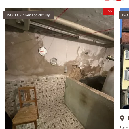
Top
ISOTEC-Innenabdichtung
ISO
Sch