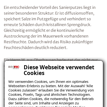
Ein entscheidender Vorteil des Sanierputzes liegt in
seiner besonderen Struktur: Er ist diffusionsoffen,
speichert Salze im Putzgefüge und verhindert so
erneute Schäden durch kristallinen Sprengdruck.
Gleichzeitig ermöglicht er die kontinuierliche
Austrocknung der im Mauerwerk vorhandenen
Restfeuchte. Dadurch wird das Risiko zukünftiger
Feuchteschäden deutlich reduziert.
Für Herrn W. aus Oberhausen bedeutet das nicht nur
eine optische Verbesserung seines Treppenhauses,
Diese Webseite verwendet
sondern vor allem ein langfristig geschütztes
Cookies
Mauerwerk. Die Immobilie wird nachhaltig erhalten,
Wir verwenden Cookies, um Ihnen ein optimales
Folgeschäden werden vermieden und der
Webseiten-Erlebnis zu bieten. Mit der Auswahl “Alle
Wohnkomfort spürbar gesteigert. Zudem trägt die
Cookies zulassen” erlauben Sie die Verwendung von
Cookies, Pixeln, Tags und ähnlichen Technologien.
fachgerechte Sanierung mit Sanierputz zur
Dazu zählen Cookies, die notwendig für den Betrieb
Werterhaltung der Immobilie bei und schafft
der Seite sind, um Inhalte und Anzeigen zu
Sicherheit für die Zukunft.