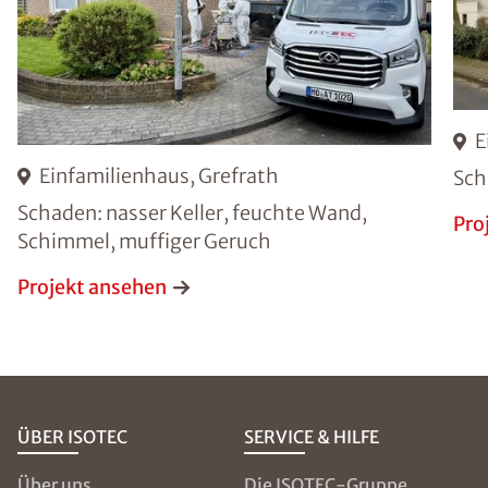
E
Einfamilienhaus, Grefrath
Sch
Schaden: nasser Keller, feuchte Wand,
Pro
Schimmel, muffiger Geruch
Projekt ansehen
ÜBER ISOTEC
SERVICE & HILFE
Über uns
Die ISOTEC-Gruppe