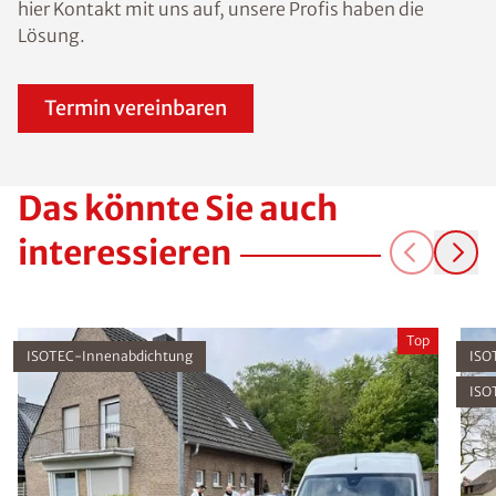
hier Kontakt mit uns auf, unsere Profis haben die
Lösung.
Termin vereinbaren
Das könnte Sie auch
interessieren
Top
ISOTEC-Innenabdichtung
ISO
ISO