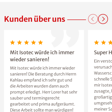
Kunden über uns
Mit Isotec würde ich immer
Super 
wieder sanieren!
Ein verst
verursac
Mit Isotec würde ich immer wieder
Wassersc
sanieren! Die Beratung durch Herrn
schnelle 
Kahlau empfand ich sehr gut und
mir Isote
die Arbeiten wurden dann auch
zusagte, 
prompt erledigt. Herr Lorer hat sehr
großarti
sauber und termingerecht
umgesehe
gearbeitet und prima aufgeräumt.
meiner Sa
Diese Arbeit sollte man würdigen!