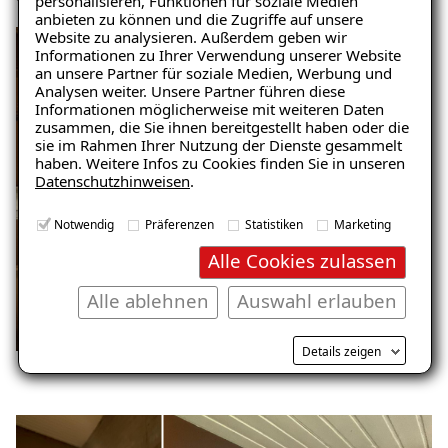
personalisieren, Funktionen für soziale Medien
anbieten zu können und die Zugriffe auf unsere
Website zu analysieren. Außerdem geben wir
Ratgeber „Sofort-Tipps gegen
Informationen zu Ihrer Verwendung unserer Website
Feuchtigkeit“
an unsere Partner für soziale Medien, Werbung und
Analysen weiter. Unsere Partner führen diese
– jetzt kostenlos
Informationen möglicherweise mit weiteren Daten
zusammen, die Sie ihnen bereitgestellt haben oder die
herunterladen!
sie im Rahmen Ihrer Nutzung der Dienste gesammelt
haben. Weitere Infos zu Cookies finden Sie in unseren
Datenschutzhinweisen
.
E-Mail eingeben
Notwendig
Präferenzen
Statistiken
Marketing
Alle Cookies zulassen
Alle ablehnen
Auswahl erlauben
Kostenlosen Ratgeber anfordern
Details zeigen
Voraussetzung für den Erhalt des kostenfreien
Ratgebers ist die Anmeldung zu unserem Newsletter.