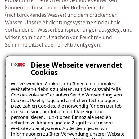
können, unterschieden: der Bodenfeuchte
(nichtdrückendes Wasser) und dem drückenden
Wasser. Unsere Abdichtungssysteme sind auf die
vorhandenen Wasserbeanspruchungen ausgelegt und
wirken somit den Ursachen von Feuchte- und
Schimmelpilzschäden effektiv entgegen.
Materialien und Produkte zum
Diese Webseite verwendet
Cookies
Abdichten
Wir verwenden Cookies, um Ihnen ein optimales
Wir verwenden ausschließlich hochwertige
Webseiten-Erlebnis zu bieten. Mit der Auswahl “Alle
Cookies zulassen” erlauben Sie die Verwendung von
Abdichtungsprodukte, um einen effektiven
Cookies, Pixeln, Tags und ähnlichen Technologien.
Feuchtigkeitsschutz zu gewährleisten. Für die unsere
Dazu zählen Cookies, die notwendig für den Betrieb
unterschiedlichen Arten der Abdichtungen verwenden
der Seite sind, um Inhalte und Anzeigen zu
personalisieren, Funktionen für soziale Medien
wir beispielsweise die ISOTEC-Kombiflexabdichtung,
anbieten zu können und die Zugriffe auf unsere
die ISOTEC-VAS-Abdichtung, das ISOTEC-
Website zu analysieren. Außerdem geben wir
Spezialparaffin oder das ISOTEC-Flexbandsystem.
Informationen zu Ihrer Verwendung unserer Website
Ratgeber „Sofort-Tipps gegen