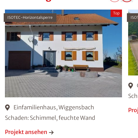
Top
ISOTEC-Horizontalsperre
ISO
Sch
Einfamilienhaus, Wiggensbach
Pro
Schaden: Schimmel, feuchte Wand
Projekt ansehen