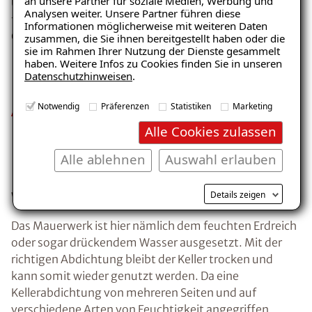
an unsere Partner für soziale Medien, Werbung und
Unsere geprüften Materialien sowie Produkte sorgen
Feuchtigkeit“
Analysen weiter. Unsere Partner führen diese
für eine dauerhafte, nachhaltige Abdichtung Ihres
Informationen möglicherweise mit weiteren Daten
– jetzt kostenlos erhalten!
Gebäudes.
zusammen, die Sie ihnen bereitgestellt haben oder die
sie im Rahmen Ihrer Nutzung der Dienste gesammelt
haben. Weitere Infos zu Cookies finden Sie in unseren
Datenschutzhinweisen
.
E-Mail eingeben
Abdichtung von
Notwendig
Präferenzen
Statistiken
Marketing
Alle Cookies zulassen
Kellerwänden
Alle ablehnen
Auswahl erlauben
Besonders im Keller brauchen
Kostenlosen Ratgeber anfordern
Wände eine gute Abdichtung
Details zeigen
Voraussetzung für den Erhalt des kostenfreien
Das Mauerwerk ist hier nämlich dem feuchten Erdreich
Ratgebers ist die Anmeldung zu unserem Newsletter.
oder sogar drückendem Wasser ausgesetzt. Mit der
richtigen Abdichtung bleibt der Keller trocken und
kann somit wieder genutzt werden. Da eine
Kellerabdichtung von mehreren Seiten und auf
verschiedene Arten von Feuchtigkeit angegriffen