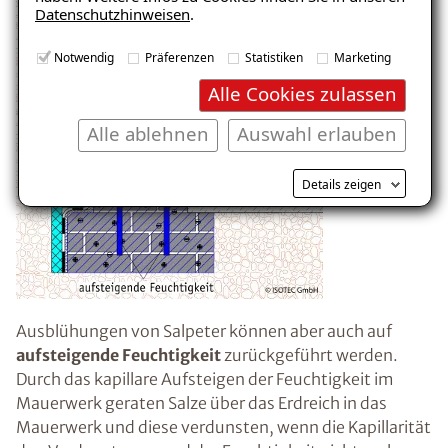
Datenschutzhinweisen
.
E-Mail eingeben
Notwendig
Präferenzen
Statistiken
Marketing
Alle Cookies zulassen
Alle ablehnen
Auswahl erlauben
Kostenlosen Ratgeber anfordern
Details zeigen
Voraussetzung für den Erhalt des kostenfreien
Ratgebers ist die Anmeldung zu unserem Newsletter.
Ausblühungen von Salpeter können aber auch auf
aufsteigende Feuchtigkeit
zurückgeführt werden.
Durch das kapillare Aufsteigen der Feuchtigkeit im
Mauerwerk geraten Salze über das Erdreich in das
Mauerwerk und diese verdunsten, wenn die Kapillarität