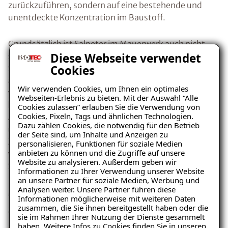
zurückzuführen, sondern auf eine bestehende und
unentdeckte Konzentration im Baustoff.
Grundsätzlich ist Salpeter im Mauerwerk auch nicht
Diese Webseite verwendet
schädlich, denn zu Schäden kommt es erst, wenn der
Cookies
Salpeter Feuchtigkeit aufnimmt, daraufhin
auskristallisiert und sich somit ausdehnt. Die Fähigkeit
Wir verwenden Cookies, um Ihnen ein optimales
von Salpeter Luftfeuchtigkeit aufzunehmen,
Webseiten-Erlebnis zu bieten. Mit der Auswahl “Alle
bezeichnet man hygroskopische Feuchte. Bei der
Cookies zulassen” erlauben Sie die Verwendung von
Cookies, Pixeln, Tags und ähnlichen Technologien.
Auskristallisation vergrößert Salpeter sein Volumen
Dazu zählen Cookies, die notwendig für den Betrieb
und lässt somit den
Putz abplatzen
. Der kristalline
der Seite sind, um Inhalte und Anzeigen zu
Zustand des Salpeters schlägt sich optisch wie ein
personalisieren, Funktionen für soziale Medien
anbieten zu können und die Zugriffe auf unsere
weißer Flaum dar und wird deshalb oft mit
Website zu analysieren. Außerdem geben wir
Ratgeber „Sofort-Tipps bei
Schimmelpilzen verwechselt.
Informationen zu Ihrer Verwendung unserer Website
Salpeter“
an unsere Partner für soziale Medien, Werbung und
Mögliche Ursache: Kapillar
Analysen weiter. Unsere Partner führen diese
– jetzt kostenlos
Informationen möglicherweise mit weiteren Daten
aufsteigende Feuchtigkeit
zusammen, die Sie ihnen bereitgestellt haben oder die
herunterladen!
sie im Rahmen Ihrer Nutzung der Dienste gesammelt
haben. Weitere Infos zu Cookies finden Sie in unseren