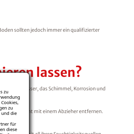
den sollten jedoch immer ein qualifizierter
ieren lassen?
elt sich Wasser, das Schimmel, Korrosion und
s zu
Verwendung
 Cookies,
igen zu
s Wasser leicht mit einem Abzieher entfernen.
 und die
tner für
en diese