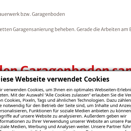
Mauerwerk bzw. Garagenboden
etten Garagensanierung beheben. Gerade die Arbeiten am Bo
den Garagenboden san
iese Webseite verwendet Cookies
chäden im
Bodenbelag
oder der Beschichtung. Dadurch samm
r verwenden Cookies, um Ihnen ein optimales Webseiten-Erlebni
e in die Wände übergehen.
eten. Mit der Auswahl “Alle Cookies zulassen” erlauben Sie die 
n Cookies, Pixeln, Tags und ähnlichen Technologien. Dazu zählen
e notwendig für den Betrieb der Seite sind, um Inhalte und Anze
klungen. Auf einem versiegelten Boden lässt sich angestaute
rsonalisieren, Funktionen für soziale Medien anbieten zu können
griffe auf unsere Website zu analysieren. Außerdem geben wir
liegenden Wände vor Feuchte und Salzablagerungen.
formationen zu Ihrer Verwendung unserer Website an unsere Par
ziale Medien, Werbung und Analysen weiter. Unsere Partner führ