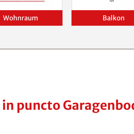
Wohnraum
Balkon
e in puncto Garagenb