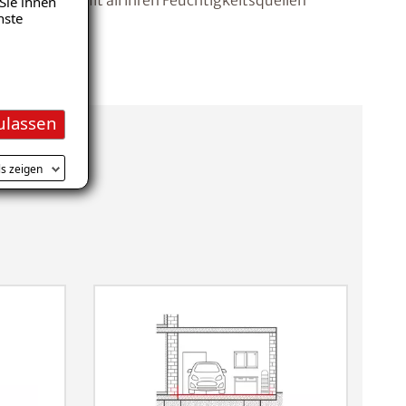
te Garage mit all ihren Feuchtigkeitsquellen
Sie ihnen
nste
ulassen
ls zeigen