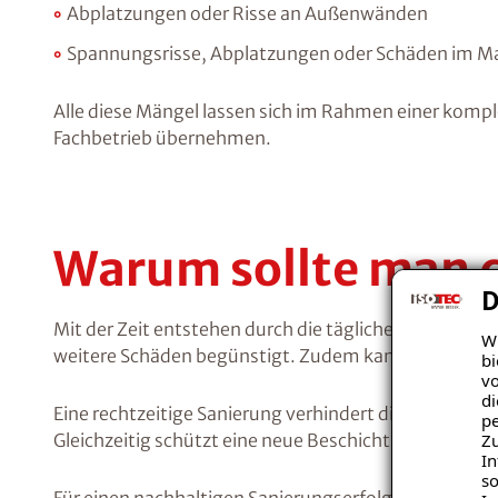
Abplatzungen oder Risse an Außenwänden
Spannungsrisse, Abplatzungen oder Schäden im 
Alle diese Mängel lassen sich im Rahmen einer kompl
Fachbetrieb übernehmen.
Warum sollte man 
D
Mit der Zeit entstehen durch die tägliche Nutzung S
Wi
weitere Schäden begünstigt. Zudem kann die Feucht
bi
vo
di
Eine rechtzeitige Sanierung verhindert diese Entwic
pe
Zu
Gleichzeitig schützt eine neue Beschichtung die um
In
so