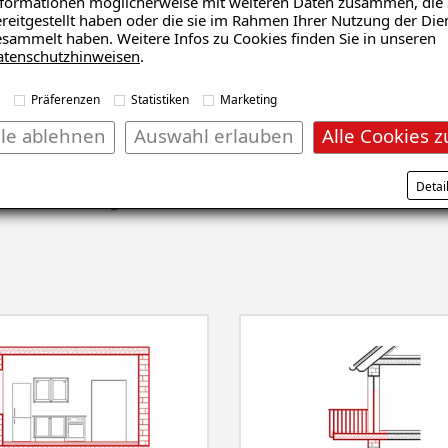
och nicht nur Bodenarbeiten durchgeführt, sondern die gesam
formationen möglicherweise mit weiteren Daten zusammen, die 
reitgestellt haben oder die sie im Rahmen Ihrer Nutzung der Die
timiert werden.
sammelt haben. Weitere Infos zu Cookies finden Sie in unseren
atenschutzhinweisen
.
Präferenzen
Statistiken
Marketing
lle ablehnen
Auswahl erlauben
Alle Cookies z
nsanalyse erhalten
Detai