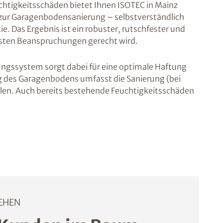
uchtigkeitsschäden bietet Ihnen ISOTEC in Mainz
n zur Garagenbodensanierung – selbstverständlich
e. Das Ergebnis ist ein robuster, rutschfester und
sten Beanspruchungen gerecht wird.
ungssystem sorgt dabei für eine optimale Haftung
 des Garagenbodens umfasst die Sanierung (bei
llen. Auch bereits bestehende Feuchtigkeitsschäden
EHEN