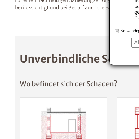
Für einen nachhaltigen Sanierungserfolg sollten jed
In
be
berücksichtigt und bei Bedarf auch die Belüftung op
ge
D
Notwendig
A
Unverbindliche Schade
Wo befindet sich der Schaden?