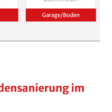
Garage/Boden
odensanierung im