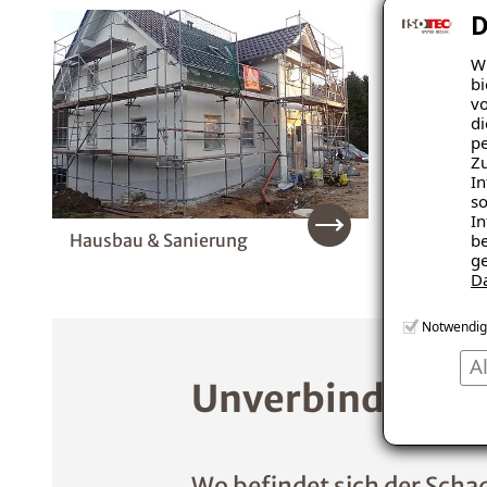
D
Wi
bi
vo
di
pe
Zu
In
so
In
Hausbau & Sanierung
Innend
be
ge
D
Notwendig
A
Unverbindliche 
Wo befindet sich der Scha