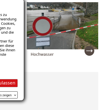
s zu
Verwendung
 Cookies,
igen zu
 und die
tner für
en diese
Sie ihnen
Hochwasser
nste
ulassen
ls zeigen