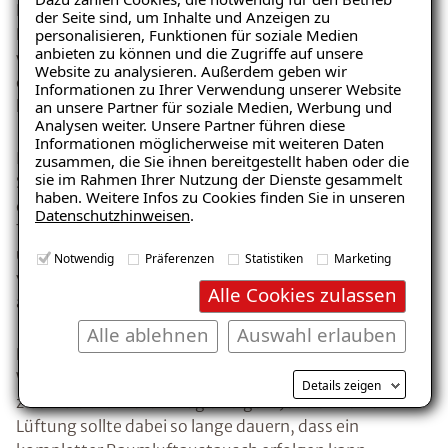
Besser ist die so genannte Stoßlüftung. Dabei wird das
der Seite sind, um Inhalte und Anzeigen zu
Fenster kurzzeitig ganz geöffnet und anschließend
personalisieren, Funktionen für soziale Medien
anbieten zu können und die Zugriffe auf unsere
wieder geschlossen. Diese Form der Fensterlüftung
Website zu analysieren. Außerdem geben wir
ermöglicht im gleichen Zeitraum einen etwa 30-fach
Informationen zu Ihrer Verwendung unserer Website
Ratgeber „Schimmel“
höheren Luftaustausch als eine Spaltlüftung.
an unsere Partner für soziale Medien, Werbung und
Analysen weiter. Unsere Partner führen diese
– jetzt kostenlos erhalten!
Informationen möglicherweise mit weiteren Daten
In der Praxis bedeutet das, dass z. B. mit einer
zusammen, die Sie ihnen bereitgestellt haben oder die
sie im Rahmen Ihrer Nutzung der Dienste gesammelt
Stoßlüftung bei einem Raum von 40 Kubikmetern,
haben. Weitere Infos zu Cookies finden Sie in unseren
einer Fensterfläche von 1 Meter und einer
Datenschutzhinweisen
.
E-Mail eingeben
Temperaturdifferenz von 13 Kelvin (K) zwischen Innen-
und Außentemperaturn die relative Raumluftfeuchte
Notwendig
Präferenzen
Statistiken
Marketing
von 100 auf 53 Prozent in weniger als 3 Minuten
Alle Cookies zulassen
abgesenkt werden kann.
Alle ablehnen
Auswahl erlauben
Kostenlosen Ratgeber anfordern
Eine Stoßlüftung muss bei normaler
Wohnraumnutzung erfahrungsgemäß mindestens
Details zeigen
zwei- bis dreimal am Tag erfolgen. Jede einzelne
Voraussetzung für den Erhalt des kostenfreien
Lüftung sollte dabei so lange dauern, dass ein
Ratgebers ist die Anmeldung zu unserem Newsletter.