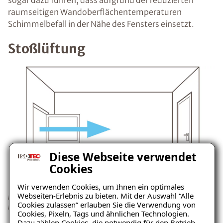
sogar dazu führen, dass aufgrund der reduzierten
raumseitigen Wandoberflächentemperaturen
Schimmelbefall in der Nähe des Fensters einsetzt.
Stoßlüftung
Diese Webseite verwendet
Cookies
Wir verwenden Cookies, um Ihnen ein optimales
Webseiten-Erlebnis zu bieten. Mit der Auswahl “Alle
Besser ist die Stoßlüftung, denn so ist ein ausreichender
Cookies zulassen” erlauben Sie die Verwendung von
Luftaustausch garantiert.
Cookies, Pixeln, Tags und ähnlichen Technologien.
Dazu zählen Cookies, die notwendig für den Betrieb