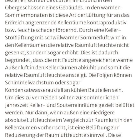
beziehen sich auf das Lüften im Erdund in den
Obergeschossen eines Gebäudes. In den warmen
Sommermonaten ist diese Art der Lüftung für an das
Erdreich angrenzende Kellerräume kontraproduktiv
bzw. feuchteschadenfördernd. Durch eine Keller-
Stoßlüftung mit schwülwarmer Sommerluft wird in
den Kellerräumen die relative Raumluftfeuchte nicht
gesenkt, sondern sogar erhöht. Dies ist dadurch
begründet, dass die mit Feuchte angereicherte warme
Außenluft in den Kellerräumen abkühlt und somit die
relative Raumluftfeuchte ansteigt. Die Folgen können
Schimmelwachstum oder sogar
Kondensatwasserausfall an kühlen Bauteilen sein.
Um dies zu vermeiden sollten zur sommerlichen
Jahreszeit Keller- und Souterrainräume gezielt belüftet
werden. Nur dann, wenn außen eine niedrigere
absolute Luftfeuchte im Vergleich zur Raumluft in den
Kellerräumen vorherrscht, ist eine Belüftung zur
Reduzierung der Raumluftfeuchte sinnvoll. Diese