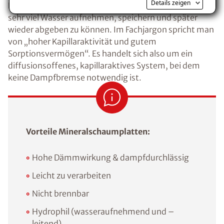
Details zeigen
Ein großer Vorteil dieser Dämmung ist die Fähigkeit
Voraussetzung für den Erhalt des kostenfreien
sehr viel Wasser aufnehmen, speichern und später
Ratgebers ist die Anmeldung zu unserem Newsletter.
wieder abgeben zu können. Im Fachjargon spricht man
von „hoher Kapillaraktivität und gutem
Sorptionsvermögen“. Es handelt sich also um ein
diffusionsoffenes, kapillaraktives System, bei dem
keine Dampfbremse notwendig ist.
Vorteile Mineralschaumplatten:
Hohe Dämmwirkung & dampfdurchlässig
Leicht zu verarbeiten
Nicht brennbar
Hydrophil (wasseraufnehmend und –
leitend)