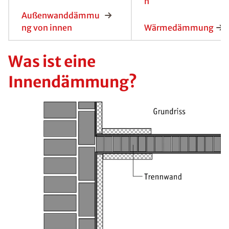
n
Außenwanddämmu
ng von innen
Wärmedämmung
Was ist eine
Innendämmung?