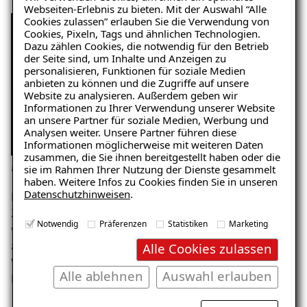
Webseiten-Erlebnis zu bieten. Mit der Auswahl “Alle
Cookies zulassen” erlauben Sie die Verwendung von
Cookies, Pixeln, Tags und ähnlichen Technologien.
Dazu zählen Cookies, die notwendig für den Betrieb
der Seite sind, um Inhalte und Anzeigen zu
personalisieren, Funktionen für soziale Medien
anbieten zu können und die Zugriffe auf unsere
Website zu analysieren. Außerdem geben wir
Informationen zu Ihrer Verwendung unserer Website
Ratgeber „Schimmel“
an unsere Partner für soziale Medien, Werbung und
Analysen weiter. Unsere Partner führen diese
– jetzt kostenlos erhalten!
Informationen möglicherweise mit weiteren Daten
zusammen, die Sie ihnen bereitgestellt haben oder die
Innendämmung mit einer Mineralschaumplatte
sie im Rahmen Ihrer Nutzung der Dienste gesammelt
haben. Weitere Infos zu Cookies finden Sie in unseren
Datenschutzhinweisen
.
Das Material der Platten besteht aus Sand, Kalk,
E-Mail eingeben
Zement und Wasser. Diese mineralischen Grundstoffe
Notwendig
Präferenzen
Statistiken
Marketing
werden zu dem feuchteunempfindlichen Dämmstoff
aufgeschäumt, der sehr leicht ist und eine geringe
Alle Cookies zulassen
Wärmeleitfähigkeit und somit eine gute
Alle ablehnen
Auswahl erlauben
Dämmwirkung hat.
Kostenlosen Ratgeber anfordern