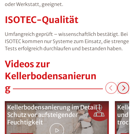
oder Werkstatt, geeignet.
ISOTEC-Qualität
Umfangreich geprüft – wissenschaftlich bestätigt. Bei
ISOTEC kommen nur Systeme zum Einsatz, die strenge
Tests erfolgreich durchlaufen und bestanden haben.
Videos zur
Kellerbodensanierun
g
Kellerbodensanierung im Detail |
Kelle
Schutz vor aufsteigender
und K
Feuchtigkeit
trock