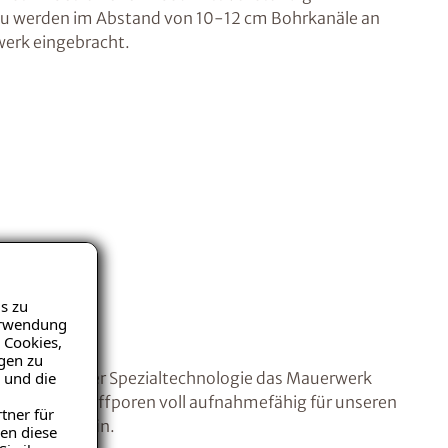
u werden im Abstand von 10-12 cm Bohrkanäle an
erk eingebracht.
s zu
Verwendung
 Cookies,
igen zu
 und die
it Hilfe unserer Spezialtechnologie das Mauerwerk
nd die Baustoffporen voll aufnahmefähig für unseren
tner für
pezialparaffin.
en diese