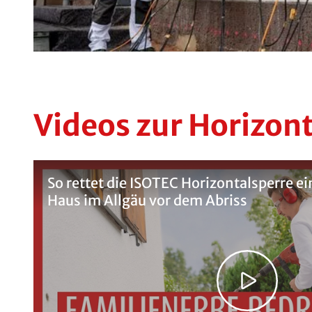
Videos zur Horizon
So rettet die ISOTEC Horizontalsperre ei
Haus im Allgäu vor dem Abriss