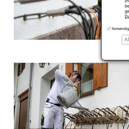
In
be
ge
D
Notwendig
A