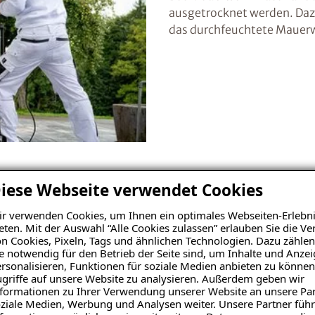
ausgetrocknet werden. Daz
das durchfeuchtete Mauerw
iese Webseite verwendet Cookies
02
r verwenden Cookies, um Ihnen ein optimales Webseiten-Erlebni
Austrocknen
eten. Mit der Auswahl “Alle Cookies zulassen” erlauben Sie die 
n Cookies, Pixeln, Tags und ähnlichen Technologien. Dazu zählen
e notwendig für den Betrieb der Seite sind, um Inhalte und Anze
rsonalisieren, Funktionen für soziale Medien anbieten zu können
Kontrolliert trocknen wir m
griffe auf unsere Website zu analysieren. Außerdem geben wir
aus. Nach der Trocknung si
formationen zu Ihrer Verwendung unserer Website an unsere Par
Abdichtungsstoff ISOTEC-S
ziale Medien, Werbung und Analysen weiter. Unsere Partner führ