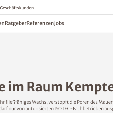
 Geschäftskunden
en
Ratgeber
Referenzen
Jobs
re im Raum Kempt
r fließfähiges Wachs, verstopft die Poren des Mauer
darf nur von autorisierten ISOTEC-Fachbetrieben aus