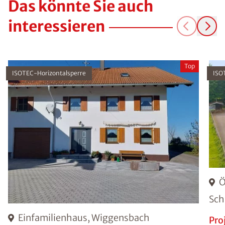
Das könnte Sie auch
interessieren
Top
ISOTEC-Horizontalsperre
ISO
Ö
Sch
Einfamilienhaus, Wiggensbach
Pro