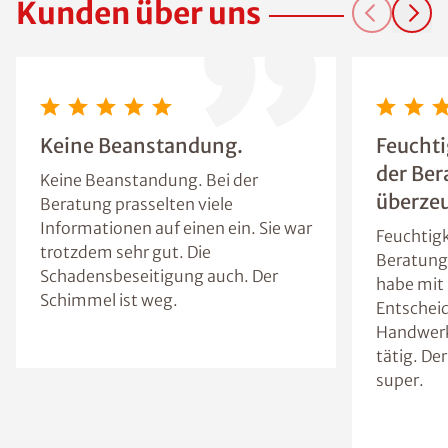
Kunden über uns
Keine Beanstandung.
Feuchti
der Ber
Keine Beanstandung. Bei der
überzeu
Beratung prasselten viele
Informationen auf einen ein. Sie war
Feuchtigk
trotzdem sehr gut. Die
Beratung 
Schadensbeseitigung auch. Der
habe mit 
Schimmel ist weg.
Entscheid
Handwerk
tätig. Der
super.