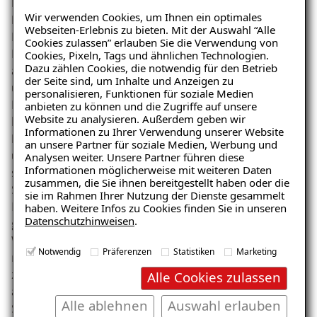
Nach der erfolgreichen Sanierung durch den ISOTEC-
Wir verwenden Cookies, um Ihnen ein optimales
Fachbetrieb sind die Außenwände der Wohnung in
Webseiten-Erlebnis zu bieten. Mit der Auswahl “Alle
Burgberg nun deutlich wärmer. Dies verhindert die
Cookies zulassen” erlauben Sie die Verwendung von
Bildung von Kondensationsfeuchtigkeit und damit
Cookies, Pixeln, Tags und ähnlichen Technologien.
Dazu zählen Cookies, die notwendig für den Betrieb
auch von Schimmel. Die Wohnung ist nun schimmelfrei
der Seite sind, um Inhalte und Anzeigen zu
und bietet den Bewohnern ein gesundes Wohnumfeld.
personalisieren, Funktionen für soziale Medien
Besonders das Schlafzimmer, das zuvor betroffen war,
anbieten zu können und die Zugriffe auf unsere
Website zu analysieren. Außerdem geben wir
kann nun wieder bedenkenlos genutzt werden. Die
Ratgeber „Sofort-Tipps gegen
Informationen zu Ihrer Verwendung unserer Website
Eigentümerin ist äußerst zufrieden mit dem Ergebnis
Feuchtigkeit“
an unsere Partner für soziale Medien, Werbung und
und der professionellen Durchführung der Arbeiten. Sie
Analysen weiter. Unsere Partner führen diese
– jetzt kostenlos
Informationen möglicherweise mit weiteren Daten
schätzt die langfristige Lösung, die ihr nicht nur
zusammen, die Sie ihnen bereitgestellt haben oder die
herunterladen!
Sicherheit, sondern auch eine Wertsteigerung ihrer
sie im Rahmen Ihrer Nutzung der Dienste gesammelt
Immobilie bietet. Die Mieter können nun in einem
haben. Weitere Infos zu Cookies finden Sie in unseren
Datenschutzhinweisen
.
gesunden Umfeld leben, was die Vermietbarkeit der
Wohnung langfristig sichert. Die Sanierung hat nicht
E-Mail eingeben
Notwendig
Präferenzen
Statistiken
Marketing
nur die aktuellen Probleme gelöst, sondern auch
zukünftigen Schäden vorgebeugt, was der Kundin und
Alle Cookies zulassen
auch den Bewohnern ein beruhigendes Gefühl von
Alle ablehnen
Auswahl erlauben
Sicherheit gibt.