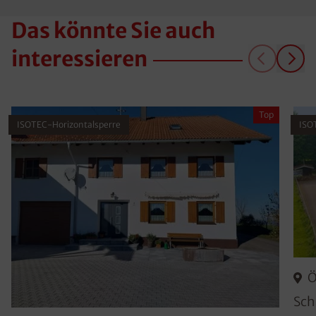
Das könnte Sie auch
interessieren
Top
ISOTEC-Horizontalsperre
ISO
Ö
Sch