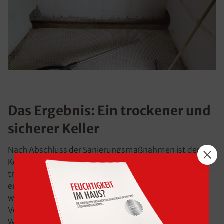
Das Ergebnis: Ein trockener und
sicherer Keller
Nach Abschluss der Sanierungsmaßnahmen ist der
Keller des Hauses in Mindelheim nun vollständig
trocken. Alle Feuchtigkeitsprobleme wurden
erfolgreich behoben. Die Familie kann den Keller nun
wieder bedenkenlos als Lagerraum nutzen sonstige
Verwendungen ohne Einschränkungen genießen. Die
Werterhaltung des Hauses ist gesichert, und die