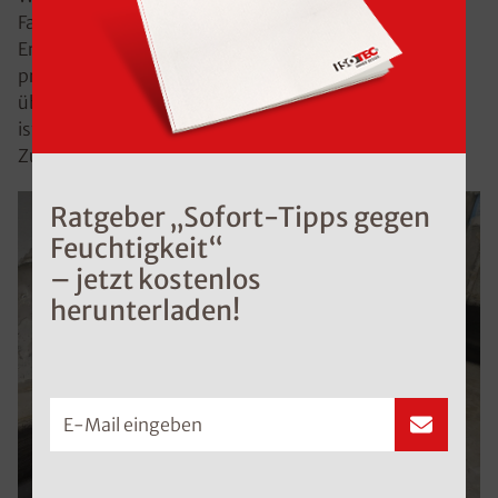
Familie zeigte sich überaus zufrieden mit dem
Ergebnis. Der ISOTEC-Fachbetrieb hat mit seiner
professionellen Arbeit und dem umfassenden Service
überzeugt. Die erfolgreiche Sanierung in Mindelheim
ist ein weiteres Beispiel für die hohe Qualität und
Zuverlässigkeit der ISOTEC-Lösungen.
Ratgeber „Sofort-Tipps gegen
Feuchtigkeit“
– jetzt kostenlos
herunterladen!
E-Mail eingeben