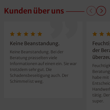
Kunden über uns
Keine Beanstandung.
Feuchti
der Ber
Keine Beanstandung. Bei der
überzeu
Beratung prasselten viele
Informationen auf einen ein. Sie war
Feuchtigk
trotzdem sehr gut. Die
Beratung 
Schadensbeseitigung auch. Der
habe mit 
Schimmel ist weg.
Entscheid
Handwerk
tätig. Der
super.