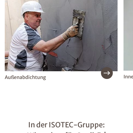
Inn
Außenabdichtung
In der ISOTEC-Gruppe: