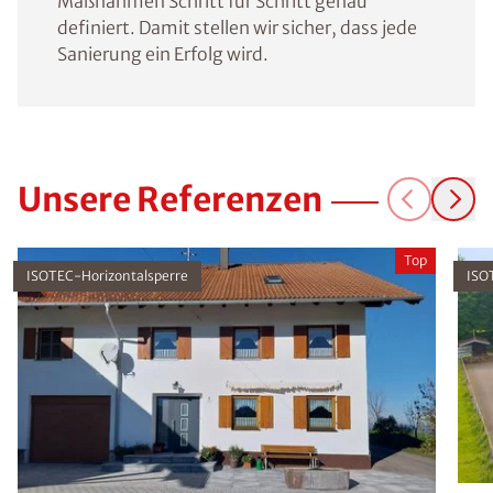
Maßnahmen Schritt für Schritt genau
definiert. Damit stellen wir sicher, dass jede
Sanierung ein Erfolg wird.
Unsere Referenzen
Top
ISOTEC-Horizontalsperre
ISO