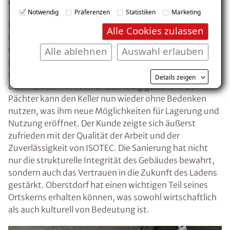
Oberstdorf
E-Mail eingeben
Notwendig
Präferenzen
Statistiken
Marketing
Nach der Sanierung durch ISOTEC präsentiert sich der
Alle Cookies zulassen
Keller des Einzelhandelsladens in Oberstdorf trocken
und frei von Salzausblühungen und Schimmel. Die
Alle ablehnen
Auswahl erlauben
professionelle Umsetzung der Maßnahmen hat nicht
nur die bestehenden Probleme behoben, sondern auch
Kostenlosen Ratgeber anfordern
Details zeigen
den Wert der Immobilie nachhaltig gesichert. Der
Pächter kann den Keller nun wieder ohne Bedenken
Voraussetzung für den Erhalt des kostenfreien
nutzen, was ihm neue Möglichkeiten für Lagerung und
Ratgebers ist die Anmeldung zu unserem Newsletter.
Nutzung eröffnet. Der Kunde zeigte sich äußerst
zufrieden mit der Qualität der Arbeit und der
Zuverlässigkeit von ISOTEC. Die Sanierung hat nicht
nur die strukturelle Integrität des Gebäudes bewahrt,
sondern auch das Vertrauen in die Zukunft des Ladens
gestärkt. Oberstdorf hat einen wichtigen Teil seines
Ortskerns erhalten können, was sowohl wirtschaftlich
als auch kulturell von Bedeutung ist.