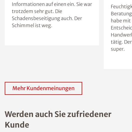
Informationen auf einen ein. Sie war
Feuchtigk
trotzdem sehr gut. Die
Beratung 
Schadensbeseitigung auch. Der
habe mit 
Schimmel ist weg.
Entscheid
Handwerk
tätig. Der
super.
Mehr Kundenmeinungen
Werden auch Sie zufriedener
Kunde