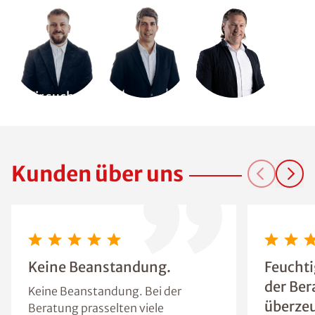
Wir suchen
Dich!
Kunden über uns
Keine Beanstandung.
Feuchti
der Ber
Keine Beanstandung. Bei der
überzeu
Beratung prasselten viele