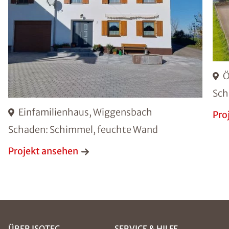
Ö
Sch
Einfamilienhaus, Wiggensbach
Pro
Schaden: Schimmel, feuchte Wand
Projekt ansehen
ÜBER ISOTEC
SERVICE & HILFE