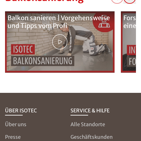
Balkon sanieren | Vorgehensweise
Forsc
und Tipps vom Profi
eine 
ÜBER ISOTEC
SERVICE & HILFE
Über uns
Alle Standorte
Presse
Geschäftskunden