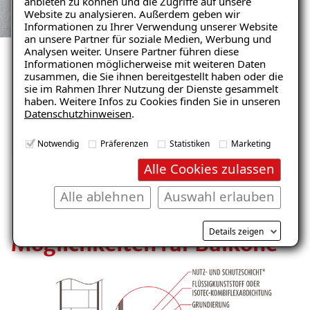
anbieten zu können und die Zugriffe auf unsere
Website zu analysieren. Außerdem geben wir
UNSERE ZUFRIEDENEN KUNDEN
Informationen zu Ihrer Verwendung unserer Website
an unsere Partner für soziale Medien, Werbung und
Balkonsanierung an einem
Analysen weiter. Unsere Partner führen diese
Informationen möglicherweise mit weiteren Daten
Haus
zusammen, die Sie ihnen bereitgestellt haben oder die
sie im Rahmen Ihrer Nutzung der Dienste gesammelt
haben. Weitere Infos zu Cookies finden Sie in unseren
Datenschutzhinweisen
.
Mehr erfahren
Notwendig
Präferenzen
Statistiken
Marketing
Alle Cookies zulassen
Alle ablehnen
Auswahl erlauben
Dünner Aufbau – Vielfältige
Details zeigen
Möglichkeiten für Balkone