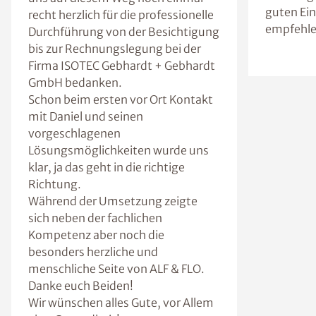
guten Ein
recht herzlich für die professionelle
empfehle
Durchführung von der Besichtigung
bis zur Rechnungslegung bei der
Firma ISOTEC Gebhardt + Gebhardt
GmbH bedanken.
Schon beim ersten vor Ort Kontakt
mit Daniel und seinen
vorgeschlagenen
Lösungsmöglichkeiten wurde uns
klar, ja das geht in die richtige
Richtung.
Während der Umsetzung zeigte
sich neben der fachlichen
Kompetenz aber noch die
besonders herzliche und
menschliche Seite von ALF & FLO.
Danke euch Beiden!
Wir wünschen alles Gute, vor Allem