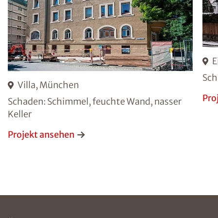
E
Sch
Villa, München
Pro
Schaden: Schimmel, feuchte Wand, nasser
Keller
Projekt ansehen