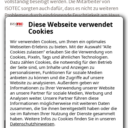
vollständig beseitigt werden. Die Mitarbeiter von
ISOTEC sorgten auch dafür, dass es nicht zu weiteren
Problemen durch eindringende Feuchtigkeit am Haus
in München kommen würde. Dafür sorgten die
Diese Webseite verwendet
Horizontalsperre und die fachgerecht ausgeführte
Cookies
Innenabdichtung der Villa. Durch das Anbringen der
Wir verwenden Cookies, um Ihnen ein optimales
Klimaplatten konnte der Keller außerdem wieder
Webseiten-Erlebnis zu bieten. Mit der Auswahl “Alle
hochwertig genutzt werden ohne, dass ein längerer
Cookies zulassen” erlauben Sie die Verwendung von
Aufenthalt gesundheitsgefährdend wäre. Die Nutzung
Cookies, Pixeln, Tags und ähnlichen Technologien.
Dazu zählen Cookies, die notwendig für den Betrieb
des Kellers als Fitnessraum und die nachhaltige und
der Seite sind, um Inhalte und Anzeigen zu
effiziente Sanierung der Immobilie sorgten dafür, dass
personalisieren, Funktionen für soziale Medien
deren Wert um einiges gesteigert werden konnte. Auf
anbieten zu können und die Zugriffe auf unsere
Website zu analysieren. Außerdem geben wir
diese Weise vor Schäden durch äußere Einflüsse
Ratgeber „Sofort-Tipps gegen
Informationen zu Ihrer Verwendung unserer Website
geschützt, wird die Münchner Villa auch noch in den
Feuchtigkeit“
an unsere Partner für soziale Medien, Werbung und
nächsten Jahren kontinuierlich an Wert auf dem
Analysen weiter. Unsere Partner führen diese
– jetzt kostenlos
Informationen möglicherweise mit weiteren Daten
Immobilienmarkt gewinnen und ihren Bewohnern ein
zusammen, die Sie ihnen bereitgestellt haben oder die
herunterladen!
sicheres und hygienisches Zuhause bieten.
sie im Rahmen Ihrer Nutzung der Dienste gesammelt
haben. Weitere Infos zu Cookies finden Sie in unseren
Datenschutzhinweisen
.
Problem feuchter Keller - Nach der