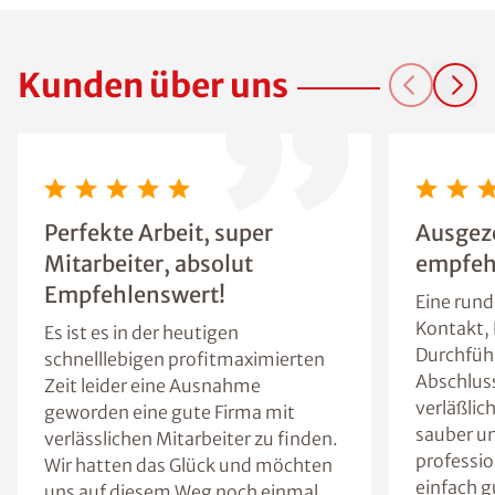
Kunden über uns
Perfekte Arbeit, super
Ausgeze
Mitarbeiter, absolut
empfeh
Empfehlenswert!
Eine run
Kontakt,
Es ist es in der heutigen
Durchfüh
schnelllebigen profitmaximierten
Abschluss
Zeit leider eine Ausnahme
verläßlic
geworden eine gute Firma mit
sauber un
verlässlichen Mitarbeiter zu finden.
professio
Wir hatten das Glück und möchten
einfach g
uns auf diesem Weg noch einmal