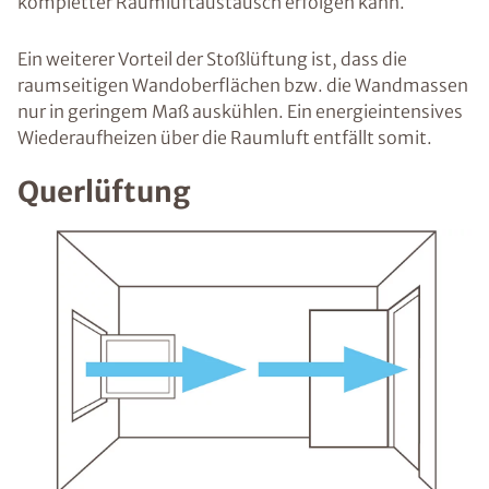
kompletter Raumluftaustausch erfolgen kann.
Ein weiterer Vorteil der Stoßlüftung ist, dass die
raumseitigen Wandoberflächen bzw. die Wandmassen
nur in geringem Maß auskühlen. Ein energieintensives
Wiederaufheizen über die Raumluft entfällt somit.
Querlüftung