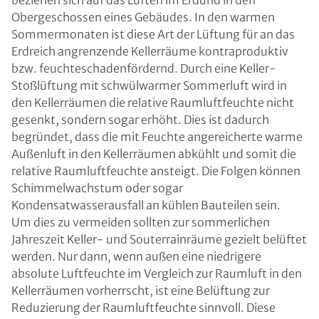
beziehen sich auf das Lüften im Erdund in den
Obergeschossen eines Gebäudes. In den warmen
Sommermonaten ist diese Art der Lüftung für an das
Erdreich angrenzende Kellerräume kontraproduktiv
bzw. feuchteschadenfördernd. Durch eine Keller-
Stoßlüftung mit schwülwarmer Sommerluft wird in
den Kellerräumen die relative Raumluftfeuchte nicht
gesenkt, sondern sogar erhöht. Dies ist dadurch
begründet, dass die mit Feuchte angereicherte warme
Außenluft in den Kellerräumen abkühlt und somit die
relative Raumluftfeuchte ansteigt. Die Folgen können
Schimmelwachstum oder sogar
Kondensatwasserausfall an kühlen Bauteilen sein.
Um dies zu vermeiden sollten zur sommerlichen
Jahreszeit Keller- und Souterrainräume gezielt belüftet
werden. Nur dann, wenn außen eine niedrigere
absolute Luftfeuchte im Vergleich zur Raumluft in den
Kellerräumen vorherrscht, ist eine Belüftung zur
Reduzierung der Raumluftfeuchte sinnvoll. Diese