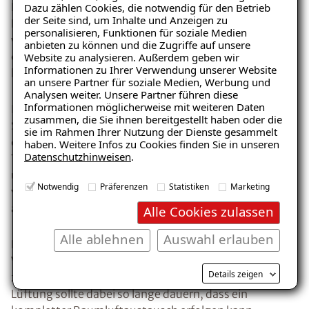
Besser ist die so genannte Stoßlüftung. Dabei wird das
Dazu zählen Cookies, die notwendig für den Betrieb
der Seite sind, um Inhalte und Anzeigen zu
Fenster kurzzeitig ganz geöffnet und anschließend
personalisieren, Funktionen für soziale Medien
wieder geschlossen. Diese Form der Fensterlüftung
anbieten zu können und die Zugriffe auf unsere
ermöglicht im gleichen Zeitraum einen etwa 30-fach
Website zu analysieren. Außerdem geben wir
Informationen zu Ihrer Verwendung unserer Website
höheren Luftaustausch als eine Spaltlüftung.
Ratgeber „Schimmel“
an unsere Partner für soziale Medien, Werbung und
Analysen weiter. Unsere Partner führen diese
– jetzt kostenlos erhalten!
Informationen möglicherweise mit weiteren Daten
In der Praxis bedeutet das, dass z. B. mit einer
zusammen, die Sie ihnen bereitgestellt haben oder die
Stoßlüftung bei einem Raum von 40 Kubikmetern,
sie im Rahmen Ihrer Nutzung der Dienste gesammelt
einer Fensterfläche von 1 Meter und einer
haben. Weitere Infos zu Cookies finden Sie in unseren
Datenschutzhinweisen
.
Temperaturdifferenz von 13 Kelvin (K) zwischen Innen-
E-Mail eingeben
und Außentemperaturn die relative Raumluftfeuchte
Notwendig
Präferenzen
Statistiken
Marketing
von 100 auf 53 Prozent in weniger als 3 Minuten
abgesenkt werden kann.
Alle Cookies zulassen
Alle ablehnen
Auswahl erlauben
Eine Stoßlüftung muss bei normaler
Kostenlosen Ratgeber anfordern
Wohnraumnutzung erfahrungsgemäß mindestens
Details zeigen
zwei- bis dreimal am Tag erfolgen. Jede einzelne
Voraussetzung für den Erhalt des kostenfreien
Lüftung sollte dabei so lange dauern, dass ein
Ratgebers ist die Anmeldung zu unserem Newsletter.