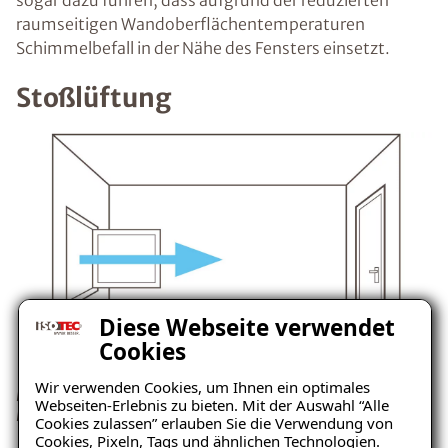
sogar dazu führen, dass aufgrund der reduzierten
raumseitigen Wandoberflächentemperaturen
Schimmelbefall in der Nähe des Fensters einsetzt.
Stoßlüftung
Diese Webseite verwendet
Cookies
Wir verwenden Cookies, um Ihnen ein optimales
Besser ist die Stoßlüftung, denn so ist ein ausreichender
Webseiten-Erlebnis zu bieten. Mit der Auswahl “Alle
Luftaustausch garantiert.
Cookies zulassen” erlauben Sie die Verwendung von
Cookies, Pixeln, Tags und ähnlichen Technologien.