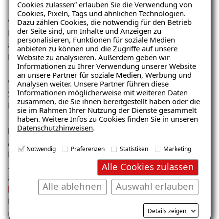
Cookies zulassen” erlauben Sie die Verwendung von
Cookies, Pixeln, Tags und ähnlichen Technologien.
9.2.4.2. Sinnvolle Dokumenttitel
Dazu zählen Cookies, die notwendig für den Betrieb
der Seite sind, um Inhalte und Anzeigen zu
Bei den Dokumenttiteln fehlt eine immer gleiche,
personalisieren, Funktionen für soziale Medien
allgemeine Bezeichnung des Webauftritts.
anbieten zu können und die Zugriffe auf unsere
Die Bezeichnung ""11 ISOTEC 2" ist irreführend
Website zu analysieren. Außerdem geben wir
Informationen zu Ihrer Verwendung unserer Website
an unsere Partner für soziale Medien, Werbung und
9.2.4.7. Aktuelle Position des Fokus deutlich
Analysen weiter. Unsere Partner führen diese
Informationen möglicherweise mit weiteren Daten
Sprachauswahl im Header
zusammen, die Sie ihnen bereitgestellt haben oder die
Button, um an den Seitenanfang zu gelangen
sie im Rahmen Ihrer Nutzung der Dienste gesammelt
haben. Weitere Infos zu Cookies finden Sie in unseren
Datenschutzhinweisen
.
Prüfschritt 9.3.1.2 Anderssprachige Wörter und
Abschnitte ausgezeichnet
Notwendig
Präferenzen
Statistiken
Marketing
Der Cookiebanner steht nicht für englisch und spanisch
Alle Cookies zulassen
zur Verfügung und ist nicht als Fremdsprache
ausgezeichnet.
Alle ablehnen
Auswahl erlauben
https://www.isotec.de/es/company-details
die
Erklärung steht nur auf Englisch zur Verfügung und ist
Details zeigen
nicht als Fremdsprache ausgezeichnet.