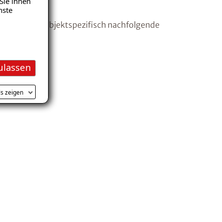
Sie ihnen
nste
en wir dabei objektspezifisch nachfolgende
ulassen
ls zeigen