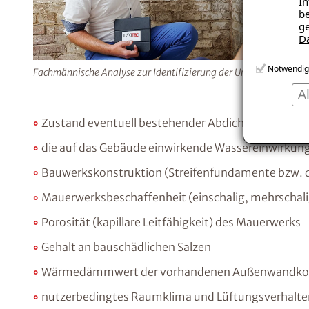
In
be
ge
D
Notwendig
Fachmännische Analyse zur Identifizierung der Ursache.
A
Zustand eventuell bestehender Abdichtungen
die auf das Gebäude einwirkende Wassereinwirkun
Bauwerkskonstruktion (Streifenfundamente bzw. 
Mauerwerksbeschaffenheit (einschalig, mehrschalig,
Porosität (kapillare Leitfähigkeit) des Mauerwerks
Gehalt an bauschädlichen Salzen
Wärmedämmwert der vorhandenen Außenwandkon
nutzerbedingtes Raumklima und Lüftungsverhalte