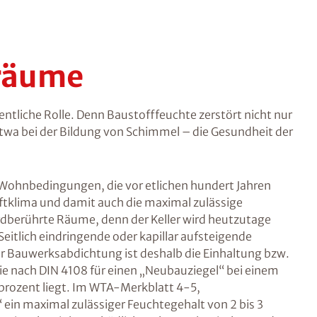
räume
ntliche Rolle. Denn Baustofffeuchte zerstört nicht nur
twa bei der Bildung von Schimmel – die Gesundheit der
ohnbedingungen, die vor etlichen hundert Jahren
ftklima und damit auch die maximal zulässige
 erdberührte Räume, denn der Keller wird heutzutage
itlich eindringende oder kapillar aufsteigende
ner Bauwerksabdichtung ist deshalb die Einhaltung bzw.
ie nach DIN 4108 für einen „Neubauziegel“ bei einem
prozent liegt. Im WTA-Merkblatt 4-5,
ein maximal zulässiger Feuchtegehalt von 2 bis 3