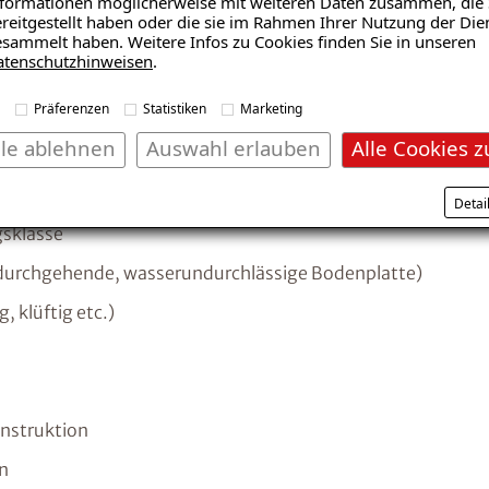
formationen möglicherweise mit weiteren Daten zusammen, die 
reitgestellt haben oder die sie im Rahmen Ihrer Nutzung der Die
sammelt haben. Weitere Infos zu Cookies finden Sie in unseren
Mit Analysetechnik und strukturierten Checklisten klär
atenschutzhinweisen
.
Sachverhalte und identifizieren die Feuchteursachen:
Präferenzen
Statistiken
Marketing
lle ablehnen
Auswahl erlauben
Alle Cookies z
Detai
gsklasse
durchgehende, wasserundurchlässige Bodenplatte)
 klüftig etc.)
struktion
n