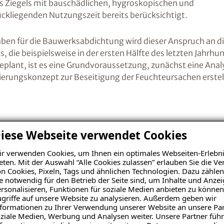
 Ziegels mit bauschädlichen, hygroskopischen und
ckliegenden Nutzungszeit bereits berücksichtigt.
en für die Bauwerksabdichtung wird dieser Anspruch an di
s, die beispielsweise in der ersten Hälfte des letzten Jahr
ant, ist es eine Grundvoraussetzung, zunächst eine Analy
nierungskonzept zur Beseitigung der Feuchteursachen erste
 der Ursache
iese Webseite verwendet Cookies
r verwenden Cookies, um Ihnen ein optimales Webseiten-Erlebni
eten. Mit der Auswahl “Alle Cookies zulassen” erlauben Sie die 
Die Bauzustandsanalyse ermöglicht es uns, die Gründe
n Cookies, Pixeln, Tags und ähnlichen Technologien. Dazu zählen
Bausubstanz zu klären. Denn eine Durchfeuchtung des 
e notwendig für den Betrieb der Seite sind, um Inhalte und Anze
Kombination mehrerer Feuchteursachen haben. Das A u
rsonalisieren, Funktionen für soziale Medien anbieten zu können
griffe auf unsere Website zu analysieren. Außerdem geben wir
Feuchteschäden ist eine möglichst exakte Bauzustands
formationen zu Ihrer Verwendung unserer Website an unsere Par
genug betont werden. Fehler, die in diesem frühen St
ziale Medien, Werbung und Analysen weiter. Unsere Partner führ
kostenintensiv aufgeholt werden.