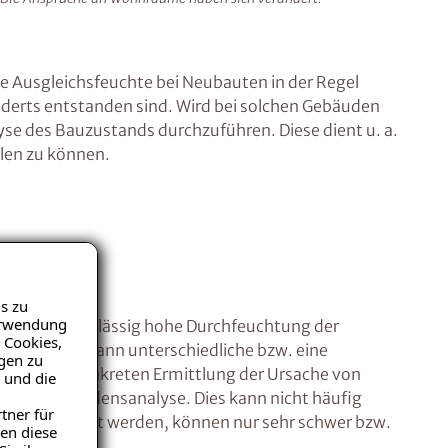
e Ausgleichsfeuchte bei Neubauten in der Regel
hunderts entstanden sind. Wird bei solchen Gebäuden
se des Bauzustands durchzuführen. Diese dient u. a.
llen zu können.
s zu
Verwendung
 für eine unzulässig hohe Durchfeuchtung der
 Cookies,
Baustoffes kann unterschiedliche bzw. eine
igen zu
nd O zur konkreten Ermittlung der Ursache von
 und die
- bzw. Schadensanalyse. Dies kann nicht häufig
tner für
adium gemacht werden, können nur sehr schwer bzw.
en diese