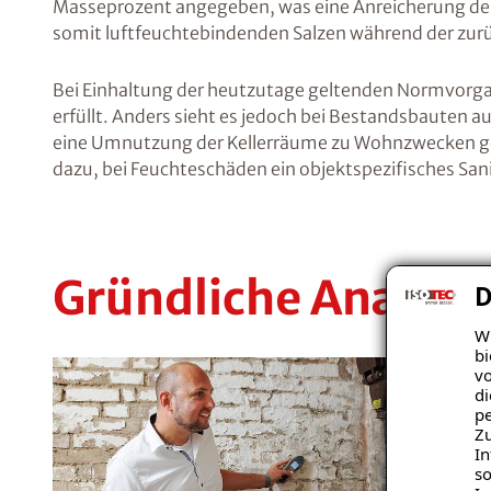
Masseprozent angegeben, was eine Anreicherung des
somit luftfeuchtebindenden Salzen während der zurü
Bei Einhaltung der heutzutage geltenden Normvorgab
erfüllt. Anders sieht es jedoch bei Bestandsbauten au
eine Umnutzung der Kellerräume zu Wohnzwecken gepl
dazu, bei Feuchteschäden ein objektspezifisches Sa
Gründliche Analyse
D
Wi
bi
vo
di
pe
Zu
In
so