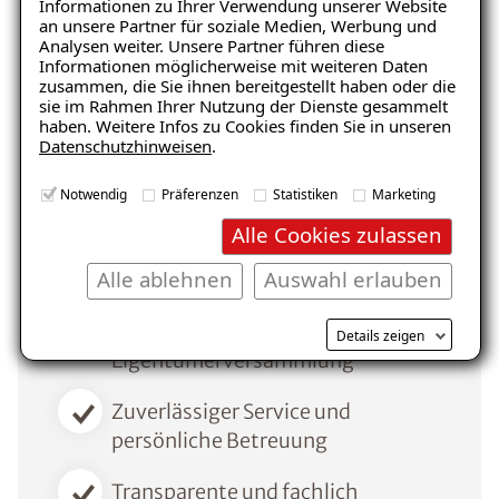
stets bemüht, Ihre Erwartungen zu
Informationen zu Ihrer Verwendung unserer Website
an unsere Partner für soziale Medien, Werbung und
übertreffen.
Analysen weiter. Unsere Partner führen diese
Informationen möglicherweise mit weiteren Daten
zusammen, die Sie ihnen bereitgestellt haben oder die
Gute Erreichbarkeit und schnelle
sie im Rahmen Ihrer Nutzung der Dienste gesammelt
haben. Weitere Infos zu Cookies finden Sie in unseren
Reaktion
Datenschutzhinweisen
.
Referenzen aus Ihrer Region
Notwendig
Präferenzen
Statistiken
Marketing
Alle Cookies zulassen
Sauberkeit und Bewohnbarkeit
Alle ablehnen
Auswahl erlauben
während der Sanierung
Unterstützung in der
Details zeigen
Eigentümerversammlung
Zuverlässiger Service und
persönliche Betreuung
Transparente und fachlich