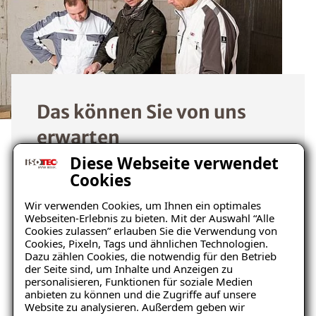
Das können Sie von uns
erwarten
Diese Webseite verwendet
Als professioneller Partner können Sie
Cookies
von uns eine zuverlässige und
Wir verwenden Cookies, um Ihnen ein optimales
kompetente Zusammenarbeit erwarten.
Webseiten-Erlebnis zu bieten. Mit der Auswahl “Alle
Wir legen großen Wert auf eine
Cookies zulassen” erlauben Sie die Verwendung von
Cookies, Pixeln, Tags und ähnlichen Technologien.
individuelle Beratung und eine
Dazu zählen Cookies, die notwendig für den Betrieb
maßgeschneiderte Lösung für Ihre
der Seite sind, um Inhalte und Anzeigen zu
personalisieren, Funktionen für soziale Medien
Bedürfnisse. Dabei halten wir uns stets
anbieten zu können und die Zugriffe auf unsere
an höchste Qualitätsstandards und sind
Website zu analysieren. Außerdem geben wir