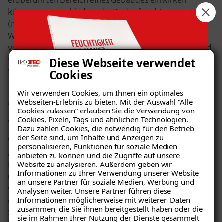
können, unterschieden: der Bodenfeuchte
(nichtdrückendes Wasser) und dem drückenden
Wasser. Unsere Abdichtungssysteme sind auf die
vorhandenen Wasserbeanspruchungen ausgelegt und
wirken somit den Ursachen von Feuchte- und
Diese Webseite verwendet
Schimmelpilzschäden effektiv entgegen.
Cookies
Wir verwenden Cookies, um Ihnen ein optimales
Materialien und Produkte zum
Webseiten-Erlebnis zu bieten. Mit der Auswahl “Alle
Cookies zulassen” erlauben Sie die Verwendung von
Abdichten
Cookies, Pixeln, Tags und ähnlichen Technologien.
Dazu zählen Cookies, die notwendig für den Betrieb
der Seite sind, um Inhalte und Anzeigen zu
Wir verwenden ausschließlich hochwertige
personalisieren, Funktionen für soziale Medien
Abdichtungsprodukte, um einen effektiven
anbieten zu können und die Zugriffe auf unsere
Website zu analysieren. Außerdem geben wir
Feuchtigkeitsschutz zu gewährleisten. Für die unsere
Informationen zu Ihrer Verwendung unserer Website
Ratgeber „Sofort-Tipps gegen
unterschiedlichen Arten der Abdichtungen verwenden
an unsere Partner für soziale Medien, Werbung und
wir beispielsweise die ISOTEC-Kombiflexabdichtung,
Feuchtigkeit“
Analysen weiter. Unsere Partner führen diese
Informationen möglicherweise mit weiteren Daten
die ISOTEC-VAS-Abdichtung, das ISOTEC-
– jetzt kostenlos erhalten!
zusammen, die Sie ihnen bereitgestellt haben oder die
Spezialparaffin oder das ISOTEC-Flexbandsystem.
sie im Rahmen Ihrer Nutzung der Dienste gesammelt