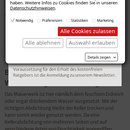
Unsere geprüften Materialien sowie Produkte sorgen
haben. Weitere Infos zu Cookies finden Sie in unseren
Datenschutzhinweisen
.
für eine dauerhafte, nachhaltige Abdichtung Ihres
Gebäudes.
E-Mail eingeben
Notwendig
Präferenzen
Statistiken
Marketing
Alle Cookies zulassen
Alle ablehnen
Auswahl erlauben
Abdichtung von
Kostenlosen Ratgeber anfordern
Kellerwänden
Details zeigen
Voraussetzung für den Erhalt des kostenfreien
Besonders im Keller brauchen
Ratgebers ist die Anmeldung zu unserem Newsletter.
Wände eine gute Abdichtung
Das Mauerwerk ist hier nämlich dem feuchten Erdreich
oder sogar drückendem Wasser ausgesetzt. Mit der
richtigen Abdichtung bleibt der Keller trocken und
kann somit wieder genutzt werden. Da eine
Kellerabdichtung von mehreren Seiten und auf
verschiedene Arten von Feuchtigkeit angegriffen