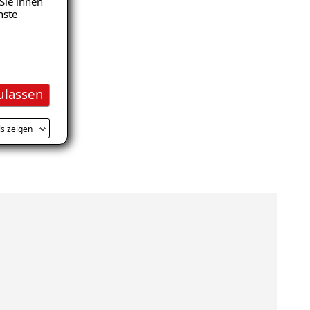
Sie ihnen
nste
ulassen
ls zeigen