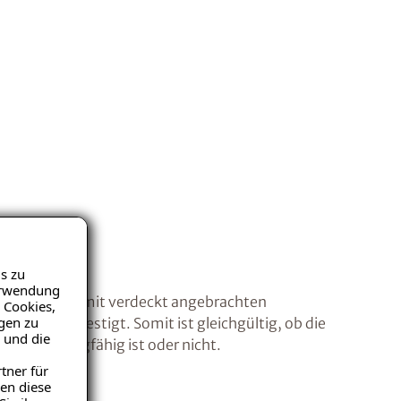
s zu
Verwendung
ämmplatten mit verdeckt angebrachten
 Cookies,
igen zu
nisch befestigt. Somit ist gleichgültig, ob die
 und die
rfläche tragfähig ist oder nicht.
tner für
en diese