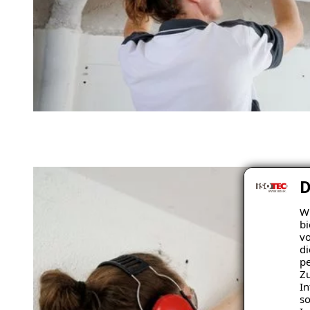
D
Wi
bi
vo
di
pe
Zu
In
so