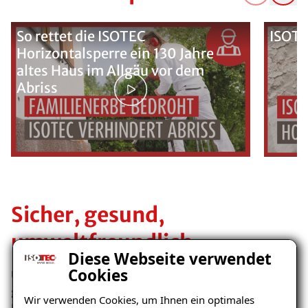
So rettet die ISOTEC
ISOTE
Horizontalsperre ein 130 Jahre
altes Haus im Allgäu vor dem
Abriss
Sicher, gesund,
umweltfreundlich
Diese Webseite verwendet
Cookies
Unser ISOTEC-Spezialparaffin ist ein spezielles Wachs,
ganz ähnlich dem Paraffin, das auch in der
Wir verwenden Cookies, um Ihnen ein optimales
Lebensmittelindustrie eingesetzt wird, wo strengste