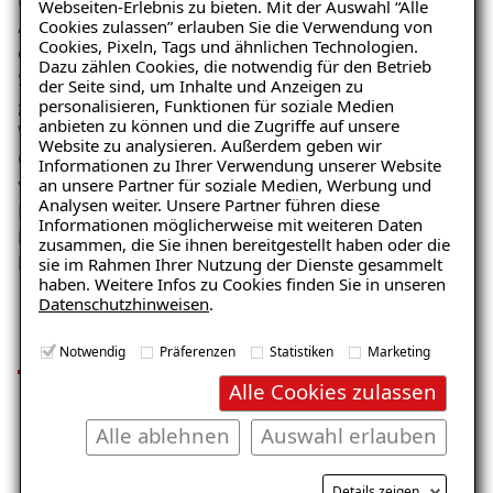
Webseiten-Erlebnis zu bieten. Mit der Auswahl “Alle
Cookies zulassen” erlauben Sie die Verwendung von
Auflagen gelten. Anders als bei einer Sanierung mit
Cookies, Pixeln, Tags und ähnlichen Technologien.
chemisch flüchtigen Bestandteilen ist unser
Dazu zählen Cookies, die notwendig für den Betrieb
Spezialparaffin besonders umweltfreundlich und
der Seite sind, um Inhalte und Anzeigen zu
personalisieren, Funktionen für soziale Medien
gesundheitlich unbedenklich und kann im
anbieten zu können und die Zugriffe auf unsere
Wohnbereich problemlos eingesetzt werden. Paraffin
Website zu analysieren. Außerdem geben wir
(parum affinis) bedeutet chemisch inaktiv. Das bringt
Informationen zu Ihrer Verwendung unserer Website
Ratgeber „Sofort-Tipps gegen
an unsere Partner für soziale Medien, Werbung und
viele Vorteile mit sich und grenzt den Injektionsstoff
Feuchtigkeit“
Analysen weiter. Unsere Partner führen diese
ISOTEC-Spezialparaffin als nachträgliche
Informationen möglicherweise mit weiteren Daten
– jetzt kostenlos erhalten!
Horizontalsperre deutlich von anderen am Markt
zusammen, die Sie ihnen bereitgestellt haben oder die
sie im Rahmen Ihrer Nutzung der Dienste gesammelt
befindlichen Injektionsstoffen ab.
haben. Weitere Infos zu Cookies finden Sie in unseren
Datenschutzhinweisen
.
Ihre Vorteile im Überblick
E-Mail eingeben
Notwendig
Präferenzen
Statistiken
Marketing
Alle Cookies zulassen
Alle ablehnen
Auswahl erlauben
Sicherer Sanierungserfolg, ganz
Kostenlosen Ratgeber anfordern
unabhängig von der Durchfeuchtung
Details zeigen