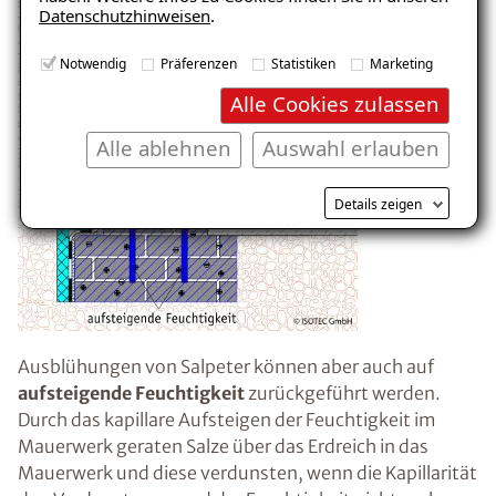
Datenschutzhinweisen
.
E-Mail eingeben
Notwendig
Präferenzen
Statistiken
Marketing
Alle Cookies zulassen
Alle ablehnen
Auswahl erlauben
Kostenlosen Ratgeber anfordern
Details zeigen
Voraussetzung für den Erhalt des kostenfreien
Ratgebers ist die Anmeldung zu unserem Newsletter.
Ausblühungen von Salpeter können aber auch auf
aufsteigende Feuchtigkeit
zurückgeführt werden.
Durch das kapillare Aufsteigen der Feuchtigkeit im
Mauerwerk geraten Salze über das Erdreich in das
Mauerwerk und diese verdunsten, wenn die Kapillarität