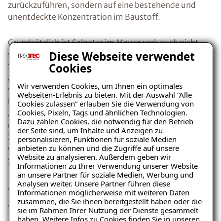
zurückzuführen, sondern auf eine bestehende und
unentdeckte Konzentration im Baustoff.
Grundsätzlich ist Salpeter im Mauerwerk auch nicht
Diese Webseite verwendet
schädlich, denn zu Schäden kommt es erst, wenn der
Cookies
Salpeter Feuchtigkeit aufnimmt, daraufhin
auskristallisiert und sich somit ausdehnt. Die Fähigkeit
Wir verwenden Cookies, um Ihnen ein optimales
von Salpeter Luftfeuchtigkeit aufzunehmen,
Webseiten-Erlebnis zu bieten. Mit der Auswahl “Alle
bezeichnet man hygroskopische Feuchte. Bei der
Cookies zulassen” erlauben Sie die Verwendung von
Cookies, Pixeln, Tags und ähnlichen Technologien.
Auskristallisation vergrößert Salpeter sein Volumen
Dazu zählen Cookies, die notwendig für den Betrieb
und lässt somit den
Putz abplatzen
. Der kristalline
der Seite sind, um Inhalte und Anzeigen zu
Zustand des Salpeters schlägt sich optisch wie ein
personalisieren, Funktionen für soziale Medien
anbieten zu können und die Zugriffe auf unsere
weißer Flaum dar und wird deshalb oft mit
Website zu analysieren. Außerdem geben wir
Ratgeber „Sofort-Tipps bei
Schimmelpilzen verwechselt.
Informationen zu Ihrer Verwendung unserer Website
Salpeter“
an unsere Partner für soziale Medien, Werbung und
Mögliche Ursache: Kapillar
Analysen weiter. Unsere Partner führen diese
– jetzt kostenlos
Informationen möglicherweise mit weiteren Daten
aufsteigende Feuchtigkeit
zusammen, die Sie ihnen bereitgestellt haben oder die
herunterladen!
sie im Rahmen Ihrer Nutzung der Dienste gesammelt
haben. Weitere Infos zu Cookies finden Sie in unseren